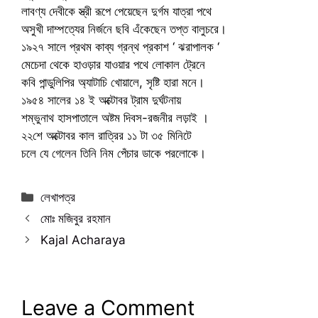
লাবণ্য দেবীকে স্ত্রী রূপে পেয়েছেন দুর্গম যাত্রা পথে
অসুখী দাম্পত্যের নির্জনে ছবি এঁকেছেন তপ্ত বালুচরে।
১৯২৭ সালে প্রথম কাব্য গ্রন্থ প্রকাশ ‘ ঝরাপালক ‘
মেচেদা থেকে হাওড়ার যাওয়ার পথে লোকাল ট্রেনে
কবি পান্ডুলিপির অ্যাটাচি খোয়ালে, সৃষ্টি হারা মনে।
১৯৫৪ সালের ১৪ ই অক্টোবর ট্রাম দুর্ঘটনায়
শম্ভুনাথ হাসপাতালে অষ্টম দিবস-রজনীর লড়াই ।
২২শে অক্টোবর কাল রাত্রির ১১ টা ৩৫ মিনিটে
চলে যে গেলেন তিনি নিম পেঁচার ডাকে পরলোকে।
Categories
লেখাপত্র
মোঃ মজিবুর রহমান
Kajal Acharaya
Leave a Comment