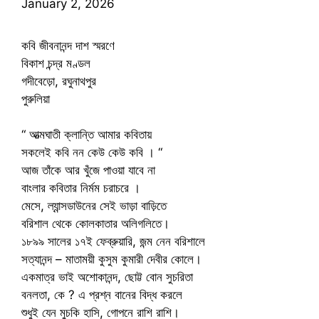
January 2, 2026
কবি জীবনানন্দ দাশ স্মরণে
বিকাশ চন্দ্র মণ্ডল
গদীবেড়ো, রঘুনাথপুর
পুরুলিয়া
“ আত্মঘাতী ক্লান্তি আমার কবিতায়
সকলেই কবি নন কেউ কেউ কবি । “
আজ তাঁকে আর খুঁজে পাওয়া যাবে না
বাংলার কবিতার নির্মম চরাচরে ।
মেসে, ল্যান্সডাউনের সেই ভাড়া বাড়িতে
বরিশাল থেকে কোলকাতার অলিগলিতে।
১৮৯৯ সালের ১৭ই ফেব্রুয়ারি, জন্ম নেন বরিশালে
সত্যানন্দ – মাতাময়ী কুসুম কুমারী দেবীর কোলে।
একমাত্র ভাই অশোকানন্দ, ছোট্ট বোন সুচরিতা
বনলতা, কে ? এ প্রশ্ন বানের বিদ্ধ করলে
শুধুই যেন মুচকি হাসি, গোপনে রাশি রাশি।