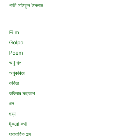
গাজী সাইফুল ইসলাম
Film
Golpo
Poem
অণু গল্প
অণুকবিতা
কবিতা
কবিতার মহাকাশ
গল্প
ছড়া
টুকরো কথা
ধারাবাহিক গল্প