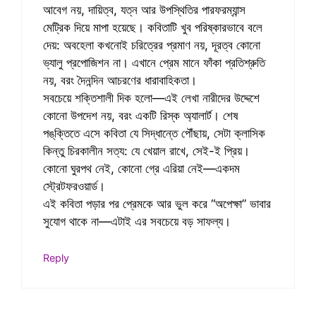
আবেগ নয়, দায়িত্ব, যত্ন আর উপস্থিতির পারফরম্যান্স
মেট্রিক দিয়ে মাপা হয়েছে। কবিতাটি খুব পরিষ্কারভাবে বলে
দেয়: অবহেলা কখনোই চরিত্রের প্রমাণ নয়, দূরত্ব কোনো
ভ্যালু প্রপোজিশন না। এখানে প্রেম মানে ফাঁকা প্রতিশ্রুতি
নয়, বরং দৈনন্দিন আচরণের ধারাবাহিকতা।
সবচেয়ে শক্তিশালী দিক হলো—এই লেখা নারীদের উদ্দেশে
কোনো উপদেশ নয়, বরং একটি রিস্ক অ্যালার্ট। শেষ
পঙ্‌ক্তিতে এসে কবিতা যে সিদ্ধান্তে পৌঁছায়, সেটা ক্লাসিক
কিন্তু চিরকালীন সত্য: যে খেয়াল রাখে, সেই-ই প্রিয়।
কোনো ঘুরপথ নেই, কোনো গ্রে এরিয়া নেই—একদম
স্ট্রেটফরওয়ার্ড।
এই কবিতা পড়ার পর প্রেমকে আর ভুল করে “অপেক্ষা” ভাবার
সুযোগ থাকে না—এটাই এর সবচেয়ে বড় সাফল্য।
Reply