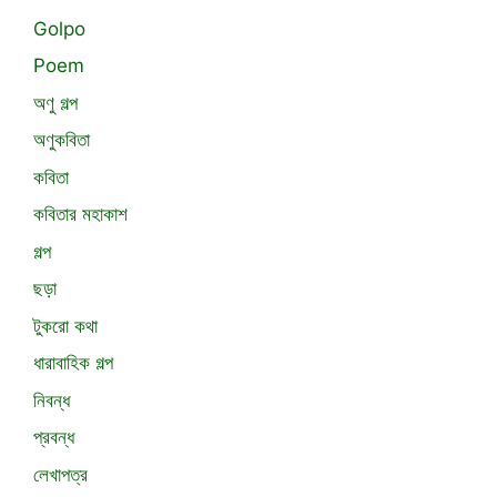
Golpo
Poem
অণু গল্প
অণুকবিতা
কবিতা
কবিতার মহাকাশ
গল্প
ছড়া
টুকরো কথা
ধারাবাহিক গল্প
নিবন্ধ
প্রবন্ধ
লেখাপত্র