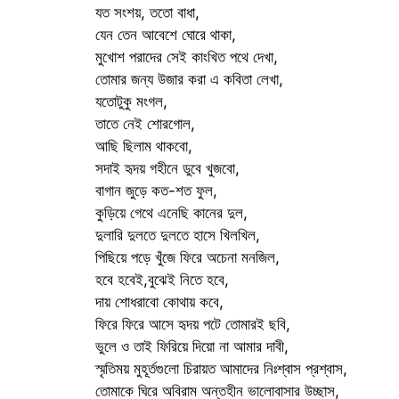
যত সংশয়, ততো বাধা,
যেন তেন আবেশে ঘোরে থাকা,
মুখোশ পরাদের সেই কাংখিত পথে দেখা,
তোমার জন্য উজার করা এ কবিতা লেখা,
যতোটুকু মংগল,
তাতে নেই শোরগোল,
আছি ছিলাম থাকবো,
সদাই হৃদয় গহীনে ডুবে খুজবো,
বাগান জুড়ে কত-শত ফুল,
কুড়িয়ে গেথে এনেছি কানের দুল,
দুলারি দুলতে দুলতে হাসে খিলখিল,
পিছিয়ে পড়ে খুঁজে ফিরে অচেনা মনজিল,
হবে হবেই,বুঝেই নিতে হবে,
দায় শোধরাবো কোথায় কবে,
ফিরে ফিরে আসে হৃদয় পটে তোমারই ছবি,
ভুলে ও তাই ফিরিয়ে দিয়ো না আমার দাবী,
স্মৃতিময় মুহূর্তগুলো চিরায়ত আমাদের নিঃশ্বাস প্রশ্বাস,
তোমাকে ঘিরে অবিরাম অন্তহীন ভালোবাসার উচ্ছাস,