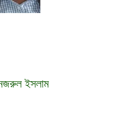
োঃনজরুল ইসলাম