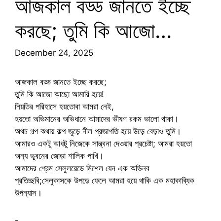
আজকাল বড্ড জানতে ইচ্ছে
করছে; তুমি কি আজো…
December 24, 2025
আজকাল বড্ড জানতে ইচ্ছে করছে;
তুমি কি আজো আছো আমারি হয়ে!
নিয়তির পরিহাসে হয়তোবা আমরা নেই,
হয়তো অভিমানের অভিধানে আমাদের ভীষণ রকম ভালো থাকা।
অথচ গল্প কথায় কল্প জুড়ে নীল প্রজাপতি হয়ে উড়ে বেড়াও তুমি।
আমারও একটু আধটু নিজেকে সান্ত্বনা দেওয়ার প্রচেষ্টা; আমরা হয়তো
অন্য ভূবনের জোড়া শালিক পাখি।
আমাদের প্রেম সেলুলয়েডে মিশেল যেন এক অভিনব
প্রতিচ্ছবি;সেলুকাসকে উপড়ে ফেলে আমরা হয়ে থাকি এক মহাকাব্যিক
উপন্যাস।