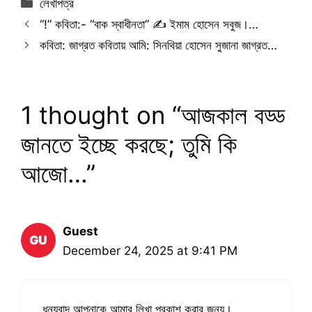
Categories
লেখাপত্র
“!” কবিতা:- “বাক স্বাধীনতা” ✍️ ইমাম হোসেন সবুজ।…
কবিতা: জাগ্রত কবিতায় আমি: সিনথিয়া হোসেন সুজানা জাগ্রত…
1 thought on “আজকাল বড্ড
জানতে ইচ্ছে করছে; তুমি কি
আজো…”
Guest
December 24, 2025 at 9:41 PM
ধন্যবাদ আপনাকে আমার লিখা প্রকাশ করার জন্য।