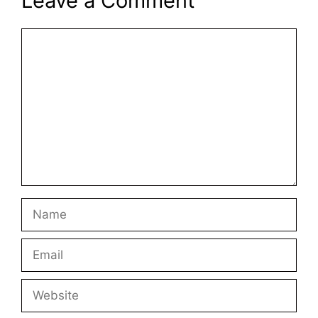
Leave a Comment
Comment
Name
Email
Website