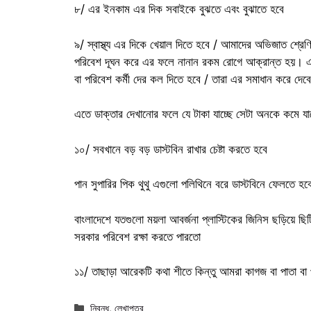
৮/ এর ইনকাম এর দিক সবাইকে বুঝতে এবং বুঝাতে হবে
৯/ স্বাস্থ্য এর দিকে খেয়াল দিতে হবে / আমাদের অভিজাত শ্রেণির
পরিবেশ দূঘন করে এর ফলে নানান রকম রোগে আক্রান্ত হয়। এজন
বা পরিবেশ কর্মী দের কল দিতে হবে / তারা এর সমাধান করে দেবে
এতে ডাক্তার দেখানোর ফলে যে টাকা যাচ্ছে সেটা অনকে কমে যাব
১০/ সবখানে বড় বড় ডাস্টবিন রাখার চেষ্টা করতে হবে
পান সুপারির পিক থুথু এগুলো পলিথিনে বরে ডাস্টবিনে ফেলতে হব
বাংলাদেশে যতগুলো ময়লা আবর্জনা প্লাস্টিকের জিনিস ছড়িয়ে ছি
সরকার পরিবেশ রক্ষা করতে পারতো
১১/ তাছাড়া আরেকটি কথা শীতে কিন্তু আমরা কাগজ বা পাতা বা
Categories
নিবন্ধ
,
লেখাপত্র