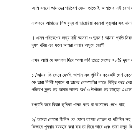
আমি বলবো আমাদের পরিবেশ যেমন তাতে ই আমাদের এই রোগ স
একারনে আমাদের শিশু বৃদ্ধ রা ডায়েরিয়া কলেরা ক্যান্সার সহ নান
। এসব পরিবেশের জন্য দায়ী আমরা ও দুষন ! আমরা প্রতি নিয়ত ম
দূষণ ঘটায় এর ফলে আমরা নানান অসুখে ভোগী
এখন আমি যে সমাধান দিবে আশা করি তাতে দেশের ৭৮% দূষণ 
১ /আমরা কি ভেবে দেখছি জাপান সহ পৃথিবীর কয়েকটি দেশ কেনো 
কে তারা নিদিষ্ট স্থানে বা তাদের কোম্পানির কাছে বিক্রি করে দ
পরিবেশ সুন্দর হয় আবার তাদের অর্থ ও উর্পাজন হয় তাছাড়া এগুল
রপ্তানি করে বিরাট ভুমিকা পালন করে যা আমাদের দেশে নাই
২/ আমরা কোনো জিনিস কে যেমন কাগজ বোতল বা পলিথিন সহ নান
কিভাবে পুনরায় ব্যবহার করা যায় তা নিয়ে ভাবে এবং তারা নতু