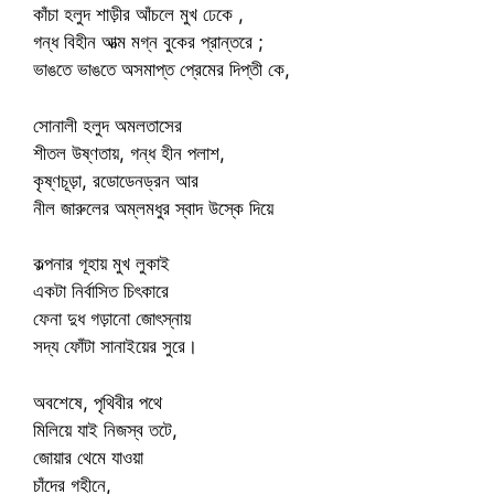
কাঁচা হলুদ শাড়ীর আঁচলে মুখ ঢেকে ,
গন্ধ বিহীন আত্ম মগ্ন বুকের প্রান্তরে ;
ভাঙতে ভাঙতে অসমাপ্ত প্রেমের দিপ্তী কে,
সোনালী হলুদ অমলতাসের
শীতল উষ্ণতায়, গন্ধ হীন পলাশ,
কৃষ্ণচূড়া, রডোডেনড্রন আর
নীল জারুলের অম্লমধুর স্বাদ উস্কে দিয়ে
কল্পনার গূহায় মুখ লুকাই
একটা নির্বাসিত চিৎকারে
ফেনা দুধ গড়ানো জোৎস্নায়
সদ্য ফোঁটা সানাইয়ের সুরে।
অবশেষে, পৃথিবীর পথে
মিলিয়ে যাই নিজস্ব তটে,
জোয়ার থেমে যাওয়া
চাঁদের গহীনে,