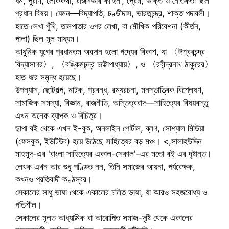
ধর্ম, পুরাণ, লোককথা, রাজসভার কাহিনী, প্রেম, ভক্তি ও নৈতিকতা ছিল
প্রধান বিষয়। যেমন—বিদ্যাপতি, চণ্ডীদাস, ভারতচন্দ্র, শাক্ত পদাবলী।
হাতে লেখা পুঁথি, তালপাতার ওপর লেখা, বা মৌখিক পরিবেশনা (কীর্তন,
পালা) ছিল মূল মাধ্যম।
আধুনিক যুগের প্রধানতম অবদান হলো গদ্যের বিকাশ, যা 〈ঈশ্বরচন্দ্র
বিদ্যাসাগর〉, 〈বঙ্কিমচন্দ্র চট্টোপাধ্যায়〉, ও 〈রবীন্দ্রনাথ ঠাকুরের〉
হাত ধরে সমৃদ্ধ হয়েছে।
উপন্যাস, ছোটগল্প, নাটক, প্রবন্ধ, রম্যরচনা, মনস্তাত্ত্বিক বিশ্লেষণ,
সামাজিক সমস্যা, বিজ্ঞান, রাজনীতি, অস্তিত্ববাদ—সাহিত্যের বিষয়বস্তু
এখন অনেক ব্যাপক ও বিচিত্র।
ছাপা বই থেকে এখন ই-বুক, অনলাইন পোর্টাল, ব্লগ, সোশ্যাল মিডিয়া
(ফেসবুক, ইউটিউব) হয়ে উঠেছে সাহিত্যের বড় মঞ্চ। <,সালাহউদ্দিন
মাহমুদ-এর 'বাংলা সাহিত্যের একাল-সেকাল'-এর মতো বই এর দৃষ্টান্ত।
লেখক এখন আর শুধু পণ্ডিত নন, তিনি সমাজের আয়না, পর্যবেক্ষক,
কখনও প্রতিবাদী কণ্ঠস্বর।
সেকালের সাধু ভাষা থেকে একালের চলিত ভাষা, যা আরও সহজবোধ্য ও
গতিশীল।
সেকালের মূলত আধ্যাত্মিক বা আরোপিত সমাজ-দৃষ্টি থেকে একালের