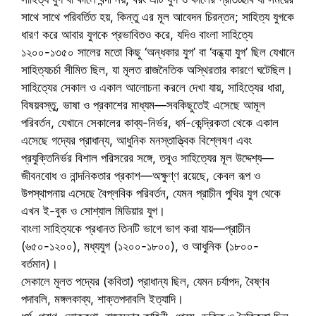
সাথে সাথে পরিবর্তিত হয়, কিন্তু এর মূল আবেদন চিরন্তন; সাহিত্য যুগকে
ধারণ করে আবার যুগকে প্রভাবিতও করে, যদিও বাংলা সাহিত্যে
১২০০-১৩৫০ সালের মতো কিছু ‘অন্ধকার যুগ’ বা ‘বন্ধ্যা যুগ’ ছিল যেখানে
সাহিত্যচর্চা সীমিত ছিল, যা মূলত রাজনৈতিক অস্থিরতার কারণে ঘটেছিল।
সাহিত্যের সেকাল ও একাল আলোচনা করলে দেখা যায়, সাহিত্যের ধারা,
বিষয়বস্তু, ভাষা ও প্রকাশের মাধ্যম—সবকিছুতেই এসেছে আমূল
পরিবর্তন, যেখানে সেকালের কাব্য-নির্ভর, ধর্ম-কেন্দ্রিকতা থেকে একাল
এসেছে গদ্যের প্রাধান্য, আধুনিক মনস্তাত্ত্বিক বিশ্লেষণ এবং
প্রযুক্তিনির্ভর বিশাল পরিসরের সঙ্গে, তবুও সাহিত্যের মূল উদ্দেশ্য—
জীবনবোধ ও নান্দনিকতার প্রকাশ—অক্ষুণ্ণ রয়েছে, কেবল রূপ ও
উপস্থাপনায় এসেছে বৈপ্লবিক পরিবর্তন, যেমন প্রাচীন পুথির যুগ থেকে
এখন ই-বুক ও সোশ্যাল মিডিয়ার যুগ।
বাংলা সাহিত্যকে প্রধানত তিনটি ভাগে ভাগ করা যায়—প্রাচীন
(৬৫০-১২০০), মধ্যযুগ (১২০০-১৮০০), ও আধুনিক (১৮০০-
বর্তমান)।
সেকালে মূলত পদ্যের (কবিতা) প্রাধান্য ছিল, যেমন চর্যাপদ, বৈষ্ণব
পদাবলি, মঙ্গলকাব্য, শাক্তপদাবলি ইত্যাদি।