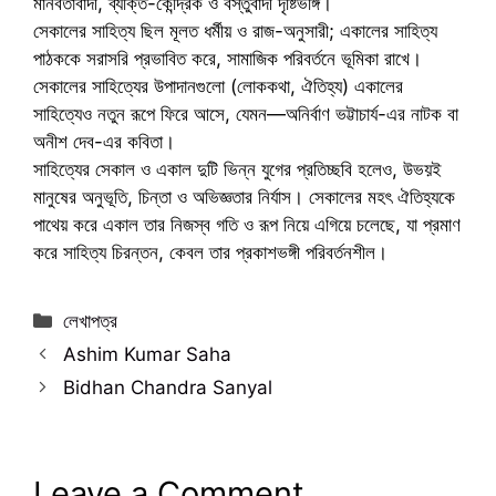
মানবতাবাদী, ব্যক্তি-কেন্দ্রিক ও বস্তুবাদী দৃষ্টিভঙ্গি।
সেকালের সাহিত্য ছিল মূলত ধর্মীয় ও রাজ-অনুসারী; একালের সাহিত্য
পাঠককে সরাসরি প্রভাবিত করে, সামাজিক পরিবর্তনে ভূমিকা রাখে।
সেকালের সাহিত্যের উপাদানগুলো (লোককথা, ঐতিহ্য) একালের
সাহিত্যেও নতুন রূপে ফিরে আসে, যেমন—অনির্বাণ ভট্টাচার্য-এর নাটক বা
অনীশ দেব-এর কবিতা।
সাহিত্যের সেকাল ও একাল দুটি ভিন্ন যুগের প্রতিচ্ছবি হলেও, উভয়ই
মানুষের অনুভূতি, চিন্তা ও অভিজ্ঞতার নির্যাস। সেকালের মহৎ ঐতিহ্যকে
পাথেয় করে একাল তার নিজস্ব গতি ও রূপ নিয়ে এগিয়ে চলেছে, যা প্রমাণ
করে সাহিত্য চিরন্তন, কেবল তার প্রকাশভঙ্গী পরিবর্তনশীল।
Categories
লেখাপত্র
Ashim Kumar Saha
Bidhan Chandra Sanyal
Leave a Comment