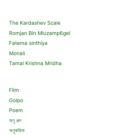
The Kardashev Scale
Romjan Bin Mluzamp6gel
Fatema sinthiya
Monali
Tamal Krishna Mridha
Film
Golpo
Poem
অণু গল্প
অণুকবিতা