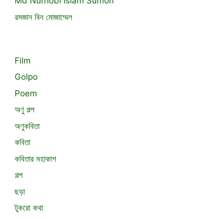
Md Nurnobi Islam Sumon
রমজান বিন মোজাম্মেল
Film
Golpo
Poem
অণু গল্প
অণুকবিতা
কবিতা
কবিতার মহাকাশ
গল্প
ছড়া
টুকরো কথা