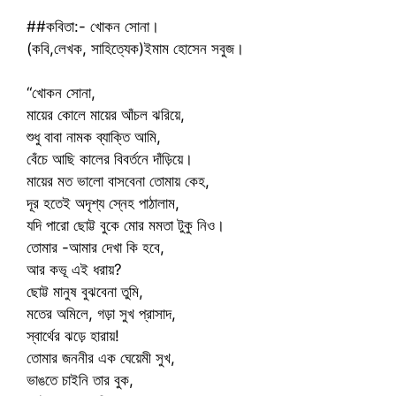
##কবিতা:- খোকন সোনা।
(কবি,লেখক, সাহিত্যেক)ইমাম হোসেন সবুজ।
“খোকন সোনা,
মায়ের কোলে মায়ের আঁচল ঝরিয়ে,
শুধু বাবা নামক ব্যাক্তি আমি,
বেঁচে আছি কালের বিবর্তনে দাঁড়িয়ে।
মায়ের মত ভালো বাসবেনা তোমায় কেহ,
দূর হতেই অদৃশ্য স্নেহ পাঠালাম,
যদি পারো ছোট্ট বুকে মোর মমতা টুকু নিও।
তোমার -আমার দেখা কি হবে,
আর কভূ এই ধরায়?
ছোট্ট মানুষ বুঝবেনা তুমি,
মতের অমিলে, গড়া সুখ প্রাসাদ,
স্বার্থের ঝড়ে হারায়!
তোমার জননীর এক ঘেয়েমী সুখ,
ভাঙতে চাইনি তার বুক,