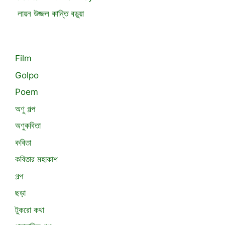
লায়ন উজ্জল কান্তি বড়ুয়া
Film
Golpo
Poem
অণু গল্প
অণুকবিতা
কবিতা
কবিতার মহাকাশ
গল্প
ছড়া
টুকরো কথা