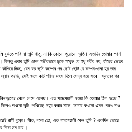
ঝতে পারি না তুমি ঋতু, না কি কোনো পুরোনো স্মৃতি। এতদিন তোমার স্পর্শ
ম। কিন্তু এবার তুমি এমন গভীরভাবে ঢুকে পড়েছ যে শুধু শরীর নয়, হাঁড়ের ভেতর
ে কাঁপিয়ে দিচ্ছ, যেন বড় ভূমি কম্পের পর ছোট ছোট যে কম্পনগুলো হয় তার
স্নান করছি, সেই জলে কচি পাঁঠার মাংস দিলে সেদ্ধ হয়ে যাবে। স্নানের পর
ীনগ্রহের থেকে নেমে এসেছ। এত খামখেয়ালী হওয়া কি তোমার ঠিক হচ্ছে ?
ডা দিলেও তখনো তুমি শেখিয়েছ সহ্য করার মানে, আবার কখনো এমন ভেঙে দাও
করেই রাগী বুড়ো। শীত, বলো তো, এত খামখেয়ালী কেন তুমি ? একদিন ভোরে
য়ে দিতে মন চায় ।