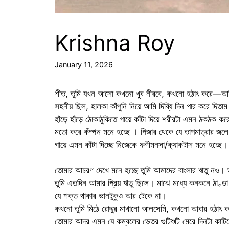
Krishna Roy
January 11, 2026
শীত, তুমি যখন আসো কখনো খুব নীরবে, কখনো হঠাৎ করে—আমি বু
সহনীয় ছিল, হালকা কাঁপুনি নিয়ে আমি দিব্যি দিন পার করে দিতা
হাঁড়ে হাঁড়ে ঠোকাঠুকিতে গায়ে কাঁটা দিয়ে শরীরটা এমন ঠকঠক কর
মতো করে কঁম্পন মনে হচ্ছে । গিজার থেকে যে তাপমাত্রার জলে 
গায়ে এমন কাঁটা দিচ্ছে নিজেকে ফণীমনসা/ক্যাকটাস মনে হচ্ছে।
তোমার আচরণ দেখে মনে হচ্ছে তুমি আমাদের বাংলার ঋতু নও। ভ
তুমি এতদিন আমার প্রিয় ঋতু ছিলে। মাঝে মধ্যে কনকনে ঠাণ্
যে শক্ত থাকার ভানটুকুও আর টেকে না।
কখনো তুমি মিঠে রোদ্দুর মাখানো আলসেমি, কখনো আবার হঠাৎ 
তোমার আদর এমন যে কম্বলের ভেতর গুটিশুটি মেরে দিনটা কাটি