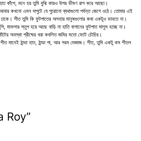
ও হাত কাঁপে, মনে হয় তুমি বুঝি কারও উপর ভীষণ রাগ করে আছো।
আবার কখনো এমন দাপুটে যে পুরোনো ব্যথাগুলো পর্যন্ত জেগে ওঠে। তোমার এই
থা কান ঢাকে। শীত তুমি কি ফুটপাতের অসহায় মানুষগুলোর কথা একটুও ভাবতে না।
টুপি, মাফলার স্তূপ হয়ে আছে বাড়ি না হাতি বাগানের ফুটপাত মালুম হচ্ছে না।
ঠোঁটের অবস্থা গ্রীষ্মের খরা কবলিত জমির মতো ফেটে চৌচির।
 শীত মানেই ঠান্ডা হাত, ঠান্ডা পা, আর গরম মেজাজ। শীত, তুমি একটু কম শীতল
a Roy”