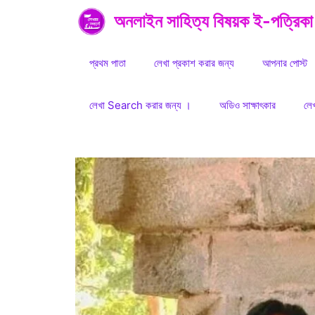
Skip
অনলাইন সাহিত্য বিষয়ক ই-পত্রিকা
to
content
প্রথম পাতা
লেখা প্রকাশ করার জন্য
আপনার পোস্ট
লেখা Search করার জন্য ।
অডিও সাক্ষাৎকার
লে