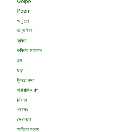
Golpo
Poem
অণু গল্প
অণুকবিতা
কবিতা
কবিতার মহাকাশ
গল্প
ছড়া
টুকরো কথা
ধারাবাহিক গল্প
নিবন্ধ
প্রবন্ধ
লেখাপত্র
সাহিত্য সংবাদ