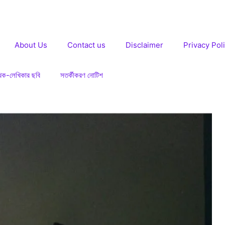
About Us
Contact us
Disclaimer
Privacy Pol
খক-লেখিকার ছবি
সতর্কীকরণ নোটিশ