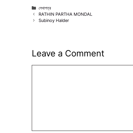
Categories
লেখাপত্র
RATHIN PARTHA MONDAL
Subinoy Halder
Leave a Comment
Comment