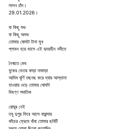
লালন চাঁদ।
29.01.2026।
যা কিছু শুভ
যা কিছু অশুভ
তোমার ঘোমটা টানা মুখ
প্লাবন হয়ে ভাসে এই হৃদয়হীন নদীতে
নৈঋতে মেঘ
বুকের ভেতর কাড়া নাকাড়া
আদিম ঘূর্ণি তছনছ করে দ্যায় আস্তানা
হাওয়ায় ওড়ে তোমার ঘোমটা
বিষণ্ণ পদাতিক
রোদ্দুর নেই
তবু দুপুর ফিরে আসে বারান্দায়
কাঁচের ফ্রেমে বাঁধা তোমার ছবিটি
হৃদয়ে তোলা ছিলো কতোদিন