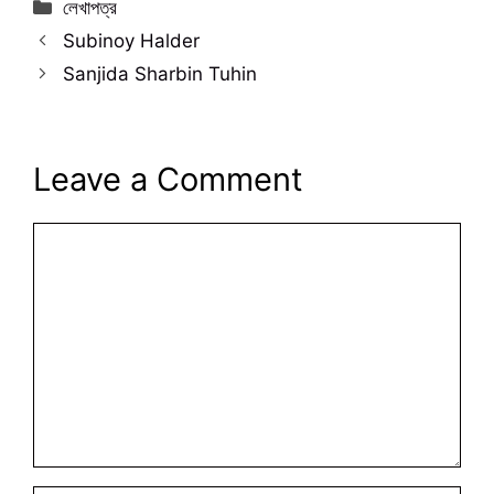
Categories
লেখাপত্র
Subinoy Halder
Sanjida Sharbin Tuhin
Leave a Comment
Comment