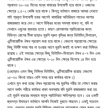
প্রধানত ৩০-৩৫ দিনের মধ্যে খাবারের উপযোগী হয়ে থাকে। ওজনের
ক্ষেত্রে ১.৫-২ কেজি হয়ে থাকে। কিন্তু বর্তমানে বাজারে আমরা দেখতে
পাই প্রকৃত উপযোগী হবার আগেই খামারিরা অতিরিক্ত লাভের আশায়
বাজারজাত করে দেন। আগে বিক্রির মধ্যে সমস্যা থাকত না, যদি না
সেখানে ওষুধের ব্যবহার হতো। কারণ রোগবালায় প্রতিরোধের জন্য
বিভিন্ন রোগের টীকা ছাড়াও মুরগি দ্রুত বৃদ্ধির জন্য ভিটামিন,মিনারেল,
এন্টিবায়োটিক ঔষধ প্রয়োগ করা হয়ে থাকে। যেগুলো প্রয়োগের ক্ষেত্রে
কিছু নির্দিষ্ট সময় পার না হওয়ার আগে মুরগি জবাই বা ভক্ষণ করা নিষিদ্ধ
রয়েছে। এই সময়ের ক্ষেত্রে কিছু ভিটামিন-মিনারেল ঔষধ ৫-৭ দিন এবং
এন্টিবায়োটিক ঔষধ এর ক্ষেত্রে ৭-১০ দিন ক্ষেত্র বিশেষে ১৪ দিন হয়ে
থাকে।
(এছাড়াও এমন কিছু নিষিদ্ধ ভিটামিন, এন্টিবায়োটিক রয়েছে যেগুলো
১৫-৩০ কিংবা তারও বেশি সময় ধরে কার্যকর থাকে।)
এখানে মূল কথা হচ্ছে ঔষধ প্রয়োগের পর মুরগির শরীর তা শোষণ করার
আগে অর্থাৎ শরীরে কার্যকর থাকা অবস্থায় যদি মুরগি বাজারজাত করা হয়
এই মুরগি ক্রয়ের মাধ্যমে মানুষ প্রতিনিয়ত ক্ষতিগ্রস্ত হবে। এর একটি
জ্বলন্ত উদাহরণ বর্তমানে আপনি নিজেই বুঝতে পারবেন। একটু সচেতন
হলে, দেখবেন বয়লার মুরগি বিক্রির দোকানের আশেপাশে যেসব কুকুর এবং