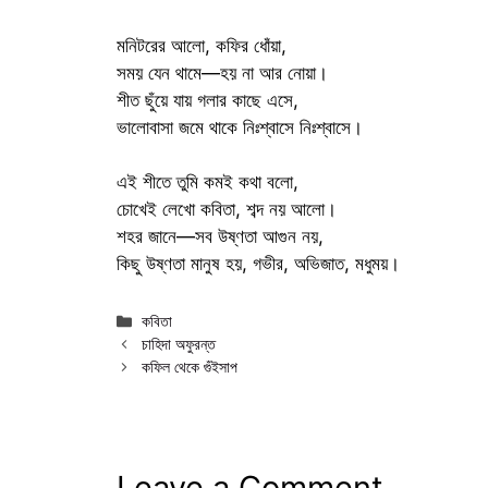
মনিটরের আলো, কফির ধোঁয়া,
সময় যেন থামে—হয় না আর নোয়া।
শীত ছুঁয়ে যায় গলার কাছে এসে,
ভালোবাসা জমে থাকে নিঃশ্বাসে নিঃশ্বাসে।
এই শীতে তুমি কমই কথা বলো,
চোখেই লেখো কবিতা, শব্দ নয় আলো।
শহর জানে—সব উষ্ণতা আগুন নয়,
কিছু উষ্ণতা মানুষ হয়, গভীর, অভিজাত, মধুময়।
Categories
কবিতা
চাহিদা অফুরন্ত
কফিল থেকে গুঁইসাপ
Leave a Comment