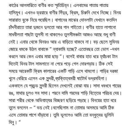
কাঠের আলমারিতে বাণীর কত স্মৃতিচিহ্ন। এলবামের পাতায় পাতায়
হাসিমুখ। এখনও ড্রয়ারে বাণীর সিঁদুর, ক্রিম, চিরুনি দেখে নিচ্ছে। বিনয়
সারারাত বুকে নিয়ে শুয়েছিল। বাগানের মাঝের দোনলাটা যেখানে কতদিন
চাঁদনীরাতে তারা দুজনে দুলতো আর গান গাইতো। বাণীর হাতে লাগানো
মাধবীলতা গাছটা তুলসী না থাকলেও তুলসীমঞ্চটা আজও আছে শুধু বাণী
নেই। এবার থেকে বিনয়ও আর এ বাড়িতে থাকবে না। বড় ছেলে সুবিনয়
জোরে ধমকে উঠল বাবাকে ” ন্যাকামি হচ্ছে? এতোবছর তো ভোগ -দখল
করলে আর কেন এবার মায়া ছাড় “। বলেই বাবার হাত ধরে হ্যাঁচকা টান
দিতেই বিনয় টাল সামলাতে না পেরে পড়ে গেল দোরগড়ায়। ঠিক সেই
সময়ে আরেকটি ক্রিম কালারের একটি গাড়ি এসে থামলো। গাড়ির দরজা
খুলে বেরিয়ে এলেন এক সুন্দরী,ব্যক্তিত্বময়ী ষাটোর্ধ ভদ্রমহিলা।
এককালে যে প্রচন্ড সুন্দরী ছিলেন দেখলেই বোঝা যায়। সাদা ধবধবে গায়ের
রঙ, মাথার চুলও সব সাদা। পরনে দামি গরদের শাড়ি বিত্তের পরিচয় দেয়।
সারা শরীর থেকে অভিযাত্যর বিচ্ছরণ ছড়িয়ে পড়ছে। বিনয়ের হাত ধরে
তুলে বললেন – ” ভয় নেই।বলেছিলাম না তোমার অসময়ে আমি ঠিক
এসে তোমার পাশে দাঁড়াবো। তুমি ভুললেও আমি তো বন্ধুত্বর ভুলিনি
বিনু। ”