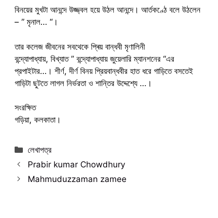
বিনয়ের মুখটা আনন্দে উজ্জ্বল হয়ে উঠল আনন্দে। আর্তকণ্ঠে বলে উঠলেন
– ” মৃনাল… “।
তার কলেজ জীবনের সবথেকে প্ৰিয় বান্ধবী মৃণালিনী
বন্দ্যোপাধ্যায়, বিখ্যাত ” বন্দ্যোপাধ্যায় জুয়েলারি ম্যানশনের “এর
প্রপাইটার…। শীর্ণ, দীর্ণ বিনয় প্রিয়বান্ধবীর হাত ধরে গাড়িতে বসতেই
গাড়িটা ছুটতে লাগল নির্ভরতা ও শান্তির উদ্দেশ্যে …।
সংরক্ষিত
গড়িয়া, কলকাতা।
Categories
লেখাপত্র
Prabir kumar Chowdhury
Mahmuduzzaman zamee