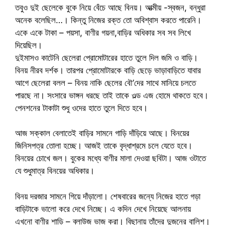
তবুও দুই ছেলেকে বুকে নিয়ে বেঁচে আছে বিনয়। আত্মীয় -স্বজন, বন্ধুরা
অনেক বলেছিল…। কিন্তু নিজের রক্ত তো অবিশ্বাস করতে পারেনি।
একে একে টাকা – পয়সা, বাণীর গয়না,বাড়ির অধিকার সব সব লিখে
দিয়েছিল।
দুইমাসও কাটেনি ছেলেরা প্রোমোটারের হাতে তুলে দিল জমি ও বাড়ি।
বিনয় নীরব দর্শক। তারপর প্রোমোটারকে বাড়ি ছেড়ে ভাড়াবাড়িতে যাবার
আগে ছেলেরা বলল – বিনয় নাকি ছেলের বৌ’দের সাথে মানিয়ে চলতে
পারছে না। সংসারে ভাঙ্গন ধরছে তাই তাকে ওল্ড এজ হোমে থাকতে হবে।
পেনশনের টাকাটা শুধু ওদের হাতে তুলে দিতে হবে।
আজ সক্কাল বেলাতেই বাড়ির সামনে গাড়ি দাঁড়িয়ে আছে। বিনয়ের
জিনিসপত্র তোলা হচ্ছে। আজই তাকে বৃদ্ধাশ্রমে চলে যেতে হবে।
বিনয়ের চোখে জল। বুকের মধ্যে বাণীর মালা দেওয়া ছবিটা। আজ ওটাতে
যে শুধুমাত্র বিনয়ের অধিকার।
বিনয় দরজার সামনে গিয়ে দাঁড়ালো। শেষবারের জন্যে নিজের হাতে গড়া
বাড়িটাকে ভালো করে দেখে নিচ্ছে। এ কদিন দেখে নিয়েছে আলনায়
এখনো বাণীর শাড়ি – ব্লাউজ ভাজ করা। বিছানায় তাঁদের দুজনের বালিশ।