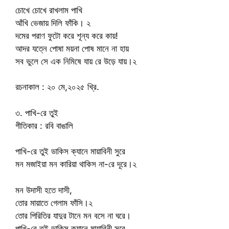
চোখে চোখে রাখলাম পাখি
আঁখি ভেজায় দিলি ফাঁকি। ২
দমের পরাণ ফুটো করে শূন্য করে কায়!
আদর যত্নে পোষা ময়না পোষ মানে না হায়
সব ভুলে সে এক নিমিষে যায় রে উড়ে যায়।২
রচনাকাল : ২০ মে,২০২৫ খ্রি.
৩. পাখি-রে তুই
গীতিকার : রবি বাঙালি
পাখি-রে তুই ডাকিস ক্যানে মায়াবিনী সুরে
মন মজাইয়া মন কারিয়া থাকিস না-রে দূরে।২
মন উদাসী হতে দাসী,
তোর মায়াতে গেলাম ফাঁসি।২
তোর পিরিতির যাদুর টানে মন বসে না ঘরে।
পাখি-রে তুই ডাকিস ক্যানে মায়াবিনী সুরে