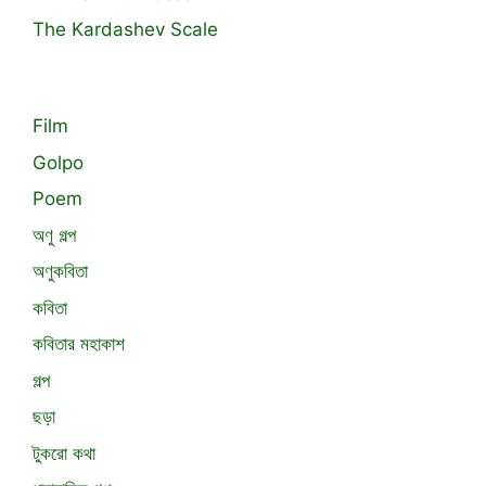
The Kardashev Scale
Film
Golpo
Poem
অণু গল্প
অণুকবিতা
কবিতা
কবিতার মহাকাশ
গল্প
ছড়া
টুকরো কথা