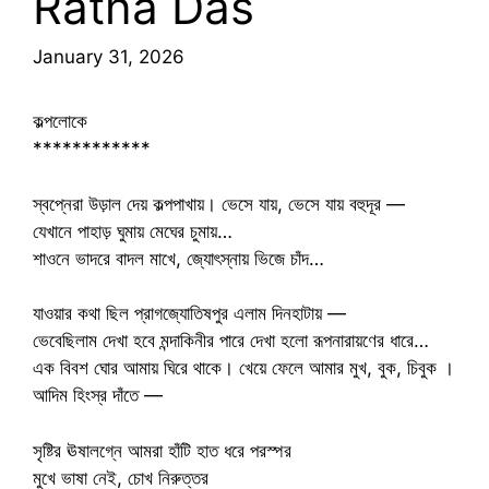
Ratna Das
January 31, 2026
কল্পলোকে
************
স্বপ্নেরা উড়াল দেয় কল্পপাখায়। ভেসে যায়, ভেসে যায় বহুদূর —
যেখানে পাহাড় ঘুমায় মেঘের চুমায়…
শাওনে ভাদরে বাদল মাখে, জ্যোৎস্নায় ভিজে চাঁদ…
যাওয়ার কথা ছিল প্রাগজ্যোতিষপুর এলাম দিনহাটায় —
ভেবেছিলাম দেখা হবে মন্দাকিনীর পারে দেখা হলো রূপনারায়ণের ধারে…
এক বিবশ ঘোর আমায় ঘিরে থাকে। খেয়ে ফেলে আমার মুখ, বুক, চিবুক ।
আদিম হিংস্র দাঁতে —
সৃষ্টির ঊষালগ্নে আমরা হাঁটি হাত ধরে পরস্পর
মুখে ভাষা নেই, চোখ নিরুত্তর