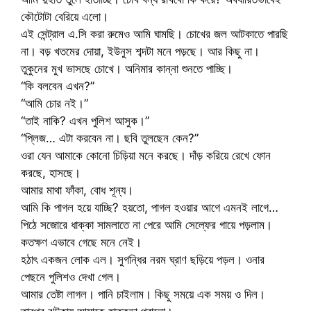
কৌটোটা বেরিয়ে এলো।
এই সেন্ট্রাল এ.সি করা রুমেও আমি ঘামছি। চোখের জল আটকাতে পারছি
না। বড় খতমের দোয়া, ইউনুস শব্দটা মনে পড়ছে। আর কিছু না।
তুকুনের মুখ ভাসছে চোখে। অনিমার কান্না শুনতে পাচ্ছি।
“কি বলবেন এখন?”
“আমি চোর নই।”
“তাই নাকি? এখন পুলিশ আসুক।”
“প্লিজ… এটা করবেন না। ছবি তুলছেন কেন?”
ওরা যেন আমাকে কোনো চিড়িয়া মনে করছে। দাঁড় করিয়ে রেখে ফোন
করছে, হাসছে।
আমার মাথা ফাঁকা, বোধ শূন্য।
আমি কি পাগল হয়ে যাচ্ছি? হয়তো, পাগল হওয়ার আগে এমনই লাগে…
পিঠে সজোরে ধাক্কা সামলাতে না পেরে আমি সেল্ফের গায়ে পড়লাম।
কতক্ষণ এভাবে গেছে মনে নেই।
হঠাৎ একজন লোক এল। সুগন্ধির নরম ঘ্রাণ ছড়িয়ে পড়ল। ওনার
পেছনে পুলিশও দেখা গেল।
আমার তেষ্টা লাগল। পানি চাইলাম। কিছু সময়ে এক সময় ও দিল।