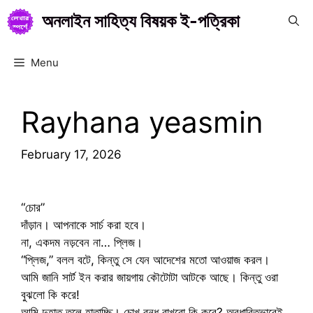
Skip
অনলাইন সাহিত্য বিষয়ক ই-পত্রিকা
to
content
Menu
Rayhana yeasmin
February 17, 2026
“চোর”
দাঁড়ান। আপনাকে সার্চ করা হবে।
না, একদম নড়বেন না… প্লিজ।
“প্লিজ,” বলল বটে, কিন্তু সে যেন আদেশের মতো আওয়াজ করল।
আমি জানি সার্ট ইন করার জায়গায় কৌটোটা আটকে আছে। কিন্তু ওরা
বুঝলো কি করে!
আমি দুহাত তুলে হাতাচ্ছি। চোখ বন্ধ রাখবো কি করে? অবধারিতভাবেই