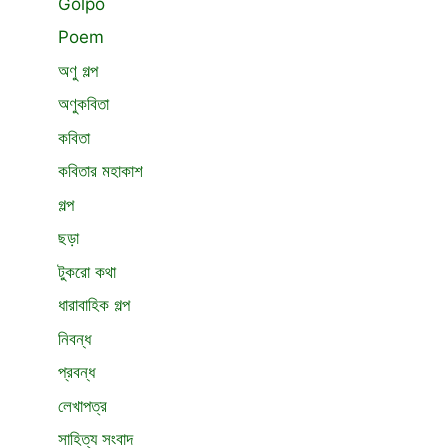
Golpo
Poem
অণু গল্প
অণুকবিতা
কবিতা
কবিতার মহাকাশ
গল্প
ছড়া
টুকরো কথা
ধারাবাহিক গল্প
নিবন্ধ
প্রবন্ধ
লেখাপত্র
সাহিত্য সংবাদ