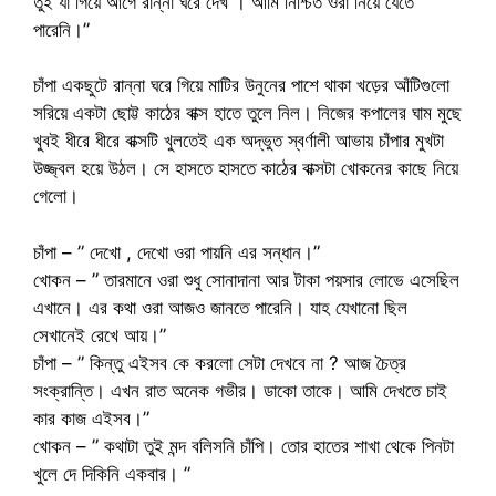
তুই যা গিয়ে আগে রান্না ঘরে দেখ । আমি নিশ্চিত ওরা নিয়ে যেতে
পারেনি।”
চাঁপা একছুটে রান্না ঘরে গিয়ে মাটির উনুনের পাশে থাকা খড়ের আঁটিগুলো
সরিয়ে একটা ছোট্ট কাঠের বাক্স হাতে তুলে নিল। নিজের কপালের ঘাম মুছে
খুবই ধীরে ধীরে বাক্সটি খুলতেই এক অদ্ভুত স্বর্ণালী আভায় চাঁপার মুখটা
উজ্জ্বল হয়ে উঠল। সে হাসতে হাসতে কাঠের বাক্সটা খোকনের কাছে নিয়ে
গেলো।
চাঁপা – ” দেখো , দেখো ওরা পায়নি এর সন্ধান।”
খোকন – ” তারমানে ওরা শুধু সোনাদানা আর টাকা পয়সার লোভে এসেছিল
এখানে। এর কথা ওরা আজও জানতে পারেনি। যাহ যেখানো ছিল
সেখানেই রেখে আয়।”
চাঁপা – ” কিন্তু এইসব কে করলো সেটা দেখবে না ? আজ চৈত্র
সংক্রান্তি। এখন রাত অনেক গভীর। ডাকো তাকে। আমি দেখতে চাই
কার কাজ এইসব।”
খোকন – ” কথাটা তুই মন্দ বলিসনি চাঁপি। তোর হাতের শাখা থেকে পিনটা
খুলে দে দিকিনি একবার। ”