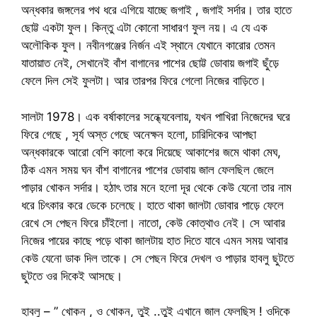
অন্ধকার জঙ্গলের পথ ধরে এগিয়ে যাচ্ছে জগাই , জগাই সর্দার। তার হাতে
ছোট্ট একটা ফুল। কিন্তু এটা কোনো সাধারণ ফুল নয়। এ যে এক
অলৌকিক ফুল। নবীনগঞ্জের নির্জন এই স্থানে যেখানে কারোর তেমন
যাতায়াত নেই, সেখানেই বাঁশ বাগানের পাশের ছোট্ট ডোবায় জগাই ছুঁড়ে
ফেলে দিল সেই ফুলটা। আর তারপর ফিরে গেলো নিজের বাড়িতে।
সালটা 1978। এক বর্ষাকালের সন্ধ্যেবেলায়, যখন পাখিরা নিজেদের ঘরে
ফিরে গেছে , সূর্য অস্ত গেছে অনেক্ষন হলো, চারিদিকের আপছা
অন্ধকারকে আরো বেশি কালো করে দিয়েছে আকাশের জমে থাকা মেঘ,
ঠিক এমন সময় ঘন বাঁশ বাগানের পাশের ডোবায় জাল ফেলছিল জেলে
পাড়ার খোকন সর্দার। হঠাৎ তার মনে হলো দূর থেকে কেউ যেনো তার নাম
ধরে চিৎকার করে ডেকে চলেছে। হাতে থাকা জালটা ডোবার পাড়ে ফেলে
রেখে সে পেছন ফিরে চাঁইলো। নাতো, কেউ কোত্থাও নেই। সে আবার
নিজের পায়ের কাছে পড়ে থাকা জালটায় হাত দিতে যাবে এমন সময় আবার
কেউ যেনো ডাক দিল তাকে। সে পেছন ফিরে দেখল ও পাড়ার হাবলু ছুটতে
ছুটতে ওর দিকেই আসছে।
হাবলু – ” খোকন , ও খোকন, তুই ..তুই এখানে জাল ফেলছিস ! ওদিকে