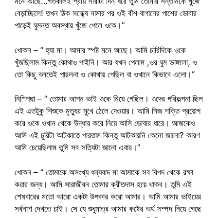
মনে আছে…গতকালই প্রায় সারাটা দিন ধরে তুমি তোমার সন্তানকে খুঁজে
বেড়াচ্ছিলে! তখন ঠিক সন্ধ্যে নামার পর ওই বাঁশ বাগানের পাশের ডোবার
পাড়েই ঘুমন্ত অবস্থায় খুঁজে পেলে ওকে।”
খোকন – ” হ্যা মা। আমার স্পষ্ট মনে আছে। আমি চারিদিকে ওকে
খুঁজছিলাম কিন্তু কোথাও পাইনি। আর যখন পেলাম ,ওর ঘুম ভাঙ্গলো, ও
তো কিছু বলতেই পারলনা ও কোথায় গেছিল বা ওখানে কিভাবে এলো।”
নিশিপদ্মা – ” তোমার আপন ভাই ওকে নিয়ে গেছিল। ওদের পরিকল্পনা ছিল
এই এতটুকু শিশুকে মৃত্যুর মুখে ঠেলে দেওয়ার। আমি নিজ শক্তি প্রয়োগ
করে ওকে ওখান থেকে উদ্ধার করে নিয়ে আসি ডোবার ধারে। আজকেও
আমি এই চুরিটা আটকাতে পারতাম কিন্তু আটকায়নি কেনো জানো? কারণ
আমি চেয়েছিলাম তুমি সব সত্যিটা জানো এবার।”
খোকন – ” তোমাকে অসংখ্য ধন্যবাদ মা আমাকে সব বিপদ থেকে রক্ষা
করার জন্য। আমি সারাজীবন তোমার ক্রীতদাস হয়ে থাকব। তুমি এই
শেষবারের মতো আরো একটা উপকার করো আমার। আমি আমার ভাইয়ের
সর্বনাশ দেখতে চাই। সে যে শুধুমাত্র আমার কষ্টের অর্থ সম্পদ নিয়ে গেছে