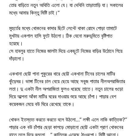
তোর বাড়িতে নতুন অথিতি এলো যে। যা দেখিনি তাড়াতাড়ি যা। সকালের
মধ্যে আমার কিন্তু মিষ্টি চাই।”
মুহুর্তের মধ্যে খোকনের কাদার ছিটে লেপ্টে থাকা রোদে পোড়া তামাটে
মুখটায় একগাল হাসি ফুটে উঠলো। ঠিক যেনো মরুভূমিতে বৃষ্টিপাত
হয়েছে।
সে হাবলুর হাতে নিজের জালটা দিয়ে একছুটে নিজের বাড়ির উঠোনে গিয়ে
দাঁড়ালো।
একখানা ছোট্ট পানা পুকুরের ধারে ছোট্ট একখানা টিনের চালের মাটির
কুঁড়েঘর। ভাঙ্গা টিনের চাল বেয়ে ছেয়ে আছে সবুজ পাতার নীলঅপরাজিতার
লতা। দু একটা নীল অপরাজিতা ফুলও ধরেছে তাতে। নতুন চালের গুড়ো
দিয়ে আল্পনা আঁকা মাটির ঘরের দাওয়ায় শুয়ে আছে চাঁপা। পাড়ার বেশ
কয়েকজন মেয়ে বউ ঘিরে রেখেছে তাকে।
খোকন ইতস্তত করতে করতে বলে উঠলো…” লক্ষী এলে নাকি কাত্তিক?”
পাড়ার এক বউ চাঁপার ছেড়া কাপড়ে মোড়ানো ছোট্ট একটা প্রাণ খোকনের
হাতে তুলে দিয়ে বললো….” কাত্তিক এয়েছে ঠাওরপো। মিষ্টি আনো।