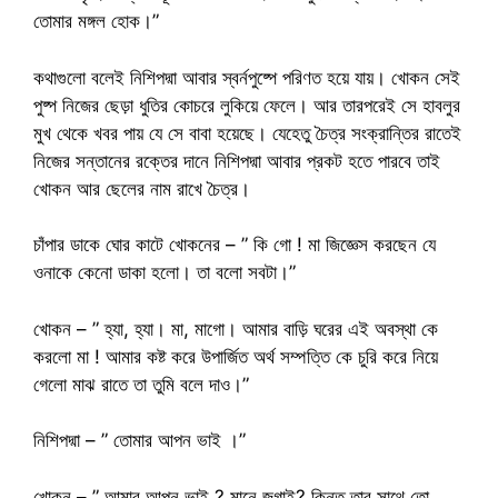
তোমার মঙ্গল হোক।”
কথাগুলো বলেই নিশিপদ্মা আবার স্বর্নপুষ্পে পরিণত হয়ে যায়। খোকন সেই
পুষ্প নিজের ছেড়া ধুতির কোচরে লুকিয়ে ফেলে। আর তারপরেই সে হাবলুর
মুখ থেকে খবর পায় যে সে বাবা হয়েছে। যেহেতু চৈত্র সংক্রান্তির রাতেই
নিজের সন্তানের রক্তের দানে নিশিপদ্মা আবার প্রকট হতে পারবে তাই
খোকন আর ছেলের নাম রাখে চৈত্র।
চাঁপার ডাকে ঘোর কাটে খোকনের – ” কি গো ! মা জিজ্ঞেস করছেন যে
ওনাকে কেনো ডাকা হলো। তা বলো সবটা।”
খোকন – ” হ্যা, হ্যা। মা, মাগো। আমার বাড়ি ঘরের এই অবস্থা কে
করলো মা ! আমার কষ্ট করে উপার্জিত অর্থ সম্পত্তি কে চুরি করে নিয়ে
গেলো মাঝ রাতে তা তুমি বলে দাও।”
নিশিপদ্মা – ” তোমার আপন ভাই ।”
খোকন – ” আমার আপন ভাই ? মানে জগাই? কিন্তু তার সাথে তো