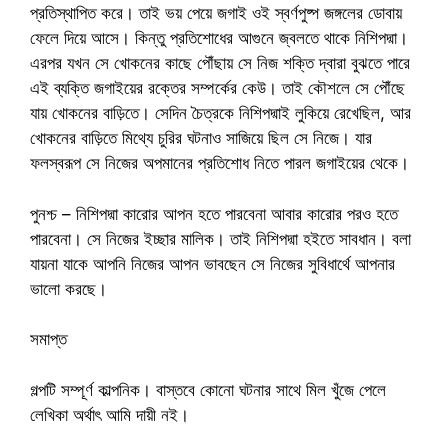
প্রতিস্থাপিত করে। তাই ভয় পেয়ে জগাই ওই স্বর্ণপুষ্প জঙ্গলের ডোবায়
ফেলে দিয়ে আসে। কিন্তু প্রতিশোধের আগুনে জ্বলতে থাকে নিশিপদ্মা।
এরপর যখন সে খোকনের কাছে পৌঁছায় সে নিজ শক্তি দ্বারা বুঝতে পারে
এই ব্যক্তি জগাইয়ের রক্তের সম্পর্কের কেউ। তাই কৌশলে সে পৌঁছে
যায় খোকনের বাড়িতে। সেদিন চৈত্রকে নিশিপদ্মাই লুকিয়ে রেখেছিল, আর
খোকনের বাড়িতে মিথ্যে চুরির ঘটনাও সাজিয়ে ছিল সে নিজে। যার
ফলস্বরূপ সে নিজের অপমানের প্রতিশোধ নিতে পারল জগাইয়ের থেকে।
পুনশ্চ – নিশিপদ্মা কারোর আপন হতে পারবেনা আবার কারোর পরও হতে
পারবেনা। সে নিজের ইচ্ছার মালিক। তাই নিশিপদ্মা হইতে সাবধান। বলা
যায়না যাকে আপনি নিজের আপন ভাবছেন সে নিজের সুবিধার্থে আপনার
ভালো করছে।
সমাপ্ত
গল্পটি সম্পূর্ণ কাল্পনিক। বাস্তবে কোনো ঘটনার সাথে মিল খুঁজে পেলে
লেখিকা অর্থাৎ আমি দায়ী নই।