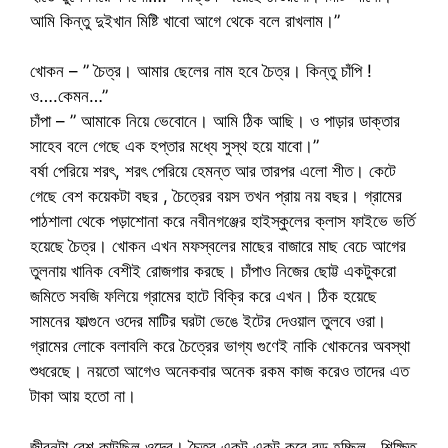
আমি কিন্তু দুইখান মিষ্টি খাবো আগে থেকে বলে রাখলাম।”
খোকন – ” চৈত্র। আমার ছেলের নাম হবে চৈত্র। কিন্তু চাঁপি !
ও….কেমন…”
চাঁপা – ” আমাকে নিয়ে ভেবোনে। আমি ঠিক আছি। ও পাড়ার ডাক্তার
সাহেব বলে গেছে এক হপ্তার মধ্যে সুস্থ হয়ে যাবো।”
বর্ষা পেরিয়ে শরৎ, শরৎ পেরিয়ে হেমন্ত আর তারপর এলো শীত। কেটে
গেছে বেশ কয়েকটা বছর , চৈত্রের বয়স তখন প্রায় নয় বছর। গ্রামের
পাঠশালা থেকে পড়াশোনা করে নবীনগঞ্জের হাইস্কুলের ক্লাস ফাইভে ভর্তি
হয়েছে চৈত্র। খোকন এখন মফস্বলের মাছের বাজারে মাছ বেচে আগের
তুলনায় খানিক বেশীই রোজগার করছে। চাঁপাও নিজের ছোট্ট একটুকরো
জমিতে সবজি ফলিয়ে গ্রামের হাটে বিক্রি করে এখন। ঠিক হয়েছে
সামনের ফাল্গুনে ওদের মাটির ঘরটা ভেঙে ইটের দেওয়াল তুলবে ওরা।
গ্রামের লোকে বলাবলি করে চৈত্রের ভাগ্য গুণেই নাকি খোকনের অবস্থা
শুধরেছে। নয়তো আগেও অনেকবার অনেক রকম কাজ করেও তাদের এত
টাকা আয় হতো না।
জীবনটা বেশ কাটছিল ওদের। চৈত্র একটু একটু করে বড় হচ্ছিল , শিক্ষিত