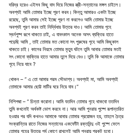
দরিদ্র হয়েও এইসব কিছু বাদ দিয়ে নিজের স্ত্রী-সন্তানের মঙ্গল চাইলে।
অবশ্যই আমি তোমার ইচ্ছে পূরণ করব। কিন্তু আমারও একটা ইচ্ছে
রয়েছে, তুমি আমার সেই ইচ্ছে পূরণ না করলেও আমি তোমার ইচ্ছে
অবশ্যই পূরণ করব তাই নির্দ্বিধায় উত্তর দাও। আমি তোমার গৃহে
স্বর্নপুষ্প রূপে থাকতে চাই, এ যাবৎকাল অনেক অসৎ ব্যক্তির হাতে
পড়েছি আমি , তাই তোমার মত কোনো সৎ পুরুষের গৃহে আমি কিছুকাল
থাকতে চাই। কালের নিয়মে তোমার মৃত্যু ঘটলে তুমি আবার তোমার মতই
সৎ কোনো ব্যক্তির হাতে আমার তুলে দিয়ে যেও। তুমি কি আমাকে তোমার
গৃহে নিয়ে যাবে ?
খোকন – ” এ তো আমার পরম সৌভাগ্য। অবশ্যই মা, আমি অবশ্যই
তোমাকে আমার ছোট্ট মাটির ঘরে নিয়ে যাব।”
নিশিপদ্মা – ” চিন্তা করোনা। আমি যতদিন তোমার গৃহে থাকবো ততদিন
তুমি কখনোই অর্থকষ্ট ভোগ করবে না। আর আমি পুনরায় পুষ্পে রূপান্তরিত
হওয়ার পর যদি কখনও আমাকে আবার তোমার প্রয়োজন হয়, তাহলে চৈত্র
সংক্রান্তির রাতে নিজের সন্তানের একফোঁটা রক্তবিন্দু ওই পুষ্পে ফেলে
তোমার গৃহের উত্তর পূর্ব কোণে রাখলেই আমি পুনরায় প্রকট হবো।