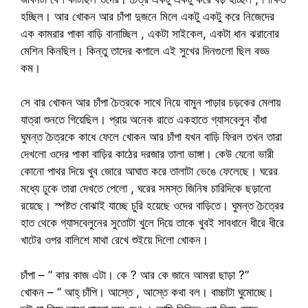
হচ্ছিল। আর খোকন আর চাঁপা দুজনে মিলে একটু একটু করে নিজেদের
এক কামরার পাকা বাড়ি বানাচ্ছিল , একটা সাইকেল, একটা ধান ঝরানোর
মেশিন কিনছিল। কিন্তু তাদের কপালে এই সুখের দিনগুলো ছিল বড্ড
কম।
সে বার খোকন আর চাঁপা চৈত্রকে সাথে নিয়ে বামুন পাড়ার চড়কের মেলায়
যাত্রা শুনতে গিয়েছিল। প্রায় অনেক রাতে একহাতে গ্যাসবেলুন বাঁধা
ঘুমন্ত চৈত্রকে কাধে ফেলে খোকন আর চাঁপা যখন বাড়ি ফিরল তখন তারা
দেখলো ওদের পাকা বাড়ির কাঠের দরজার তালা ভাঙ্গা। কেউ যেনো ভারী
কোনো পাথর দিয়ে খুব জোরে আঘাত করে তালাটা ভেঙে ফেলেছে। ঘরের
মধ্যে ঢুকে তারা দেখতে পেলো , ঘরের সমস্ত জিনিষ চারিদিকে ছড়ানো
রয়েছে। স্পষ্টত বোঝাই যাচ্ছে চুরি হয়েছে ওদের বাড়িতে। ঘুমন্ত চৈত্রের
হাত থেকে গ্যাসবেলুনের সুতোটা খুলে দিয়ে তাকে খুবই সাবধানে ধীরে ধীরে
খাটের ওপর বালিশে মাথা রেখে শুইয়ে দিলো খোকন।
চাঁপা – ” কার কাজ এটা। কে ? আর কে জানে আমরা ছাড়া ?”
খোকন – ” আহ্ চাঁপি। আস্তে , আস্তে কথা বল। বাচ্চাটা ঘুমোচ্ছে।