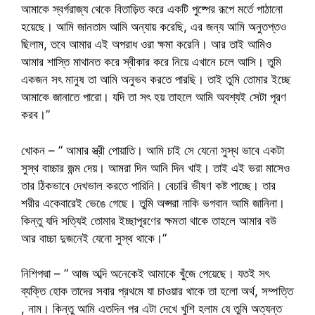
আমাকে স্বর্গরাজ্য থেকে বিতাড়িত করে একটি পুষ্পের রূপে মর্তে পাঠানো
হয়েছে। আমি জানতাম আমি অন্যায় করেছি, এর জন্য আমি অনুতপ্তও
ছিলাম, তবে আমার এই অপরাধ ওরা ক্ষমা করেনি। আর তাই আমিও
আমার শাস্তি মাথানত করে স্বীকার করে নিয়ে এখানে চলে আসি। তুমি
একজন সৎ মানুষ তা আমি অনুভব করতে পারছি। তাই তুমি তোমার ইচ্ছে
আমাকে জানাতে পারো। যদি তা সৎ হয় তাহলে আমি অবশ্যই সেটা পূরণ
করব।”
খোকন – ” আমার স্ত্রী পোয়াতি। আমি চাই সে যেনো সুস্থ ভাবে একটা
সুস্থ বাচ্চার জন্ম দেয়। আমরা দিন আনি দিন খাই। তাই এই ভরা মাসেও
তার ঠিকভাবে দেখভাল করতে পারিনি। বেচারি ভীষণ কষ্ট পাচ্ছে। তার
শরীর একেবারেই ভেঙে গেছে। তুমি অপ্সরা নাকি ভগবান আমি জানিনা।
কিন্তু যদি সত্যিই তোমার ইচ্ছাপূরণের ক্ষমতা থাকে তাহলে আমার বউ
আর বাচ্চা দুজনেই যেনো সুস্থ থাকে।”
নিশিপদ্মা – ” আজ অব্দি অনেকেই আমাকে খুঁজে পেয়েছে। যতই সৎ
ব্যক্তি হোক তাদের সবার প্রথমে যা চাওয়ার থাকে তা হলো অর্থ, সম্পত্তি
, নাম। কিন্তু আমি এতদিন পর এটা দেখে খুশি হলাম যে তুমি অত্যন্ত