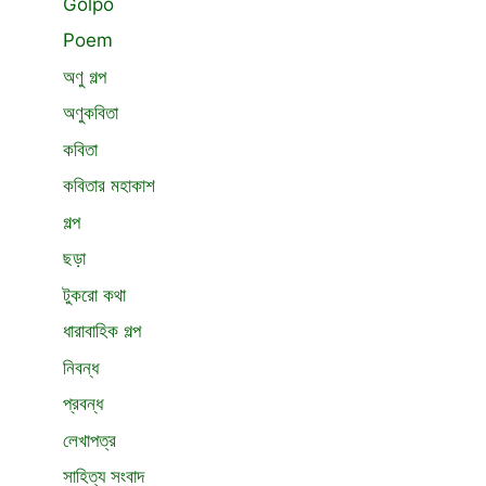
Golpo
Poem
অণু গল্প
অণুকবিতা
কবিতা
কবিতার মহাকাশ
গল্প
ছড়া
টুকরো কথা
ধারাবাহিক গল্প
নিবন্ধ
প্রবন্ধ
লেখাপত্র
সাহিত্য সংবাদ