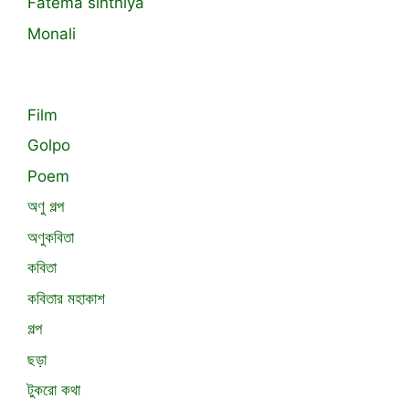
Fatema sinthiya
Monali
Film
Golpo
Poem
অণু গল্প
অণুকবিতা
কবিতা
কবিতার মহাকাশ
গল্প
ছড়া
টুকরো কথা