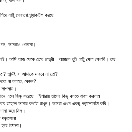
র বলল, জল খাব।
য়ে লাট্টু ঘোরানো প্র্যাকটিশ করছে।
। চল, আমরাও খেলবো।
ই। আমি আজ থেকে তোর ছাত্রী। আমাকে তুই লাট্টু খেলা শেখাবি। তার
 তো? তুমিই বা আমাকে মারবে না তো?
দেবো না বকতে, কেমন?
ে লাগলাম।
গানে এসে ভিড় করেছে। ইশারায় তাদের কিছু বলতে বারণ করলাম।
 এবার তাহলে আমার কথাটা রাখুন। আমরা এখন একটু পড়াশোনাটা করি।
ড়াশোনা করে নিল।
ত পড়াশোনা।
গী হয়ে উঠলো।