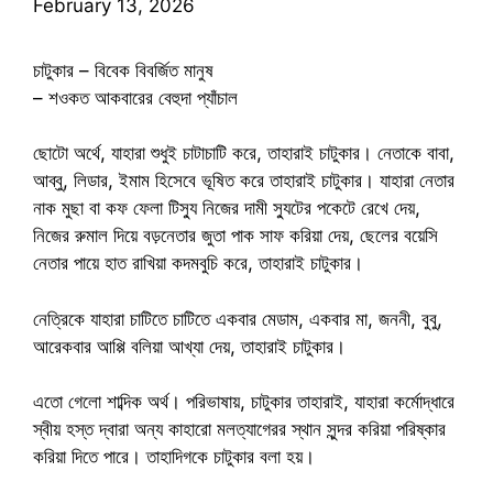
February 13, 2026
চাটুকার – বিবেক বিবর্জিত মানুষ
– শওকত আকবারের বেহুদা প্যাঁচাল
ছোটো অর্থে, যাহারা শুধুই চাটাচাটি করে, তাহারাই চাটুকার। নেতাকে বাবা,
আব্বু, লিডার, ইমাম হিসেবে ভূষিত করে তাহারাই চাটুকার। যাহারা নেতার
নাক মুছা বা কফ ফেলা টিস্যু নিজের দামী স্যুটের পকেটে রেখে দেয়,
নিজের রুমাল দিয়ে বড়নেতার জুতা পাক সাফ করিয়া দেয়, ছেলের বয়েসি
নেতার পায়ে হাত রাখিয়া কদমবুচি করে, তাহারাই চাটুকার।
নেত্রিকে যাহারা চাটিতে চাটিতে একবার মেডাম, একবার মা, জননী, বুবু,
আরেকবার আপ্পি বলিয়া আখ্যা দেয়, তাহারাই চাটুকার।
এতো গেলো শাব্দিক অর্থ। পরিভাষায়, চাটুকার তাহারাই, যাহারা কর্মোদ্ধারে
স্বীয় হস্ত দ্বারা অন্য কাহারো মলত্যাগেরর স্থান সুন্দর করিয়া পরিষ্কার
করিয়া দিতে পারে। তাহাদিগকে চাটুকার বলা হয়।