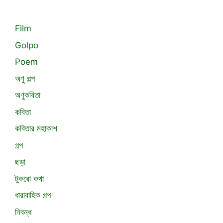
Film
Golpo
Poem
অণু গল্প
অণুকবিতা
কবিতা
কবিতার মহাকাশ
গল্প
ছড়া
টুকরো কথা
ধারাবাহিক গল্প
নিবন্ধ