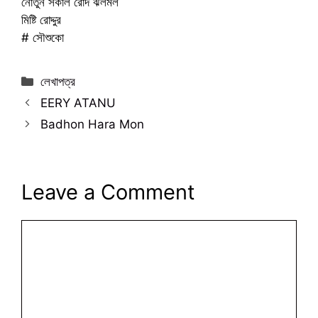
নোতুন সকাল রোদ ঝলমল
মিষ্টি রোদ্দুর
# সৌশুকো
Categories
লেখাপত্র
EERY ATANU
Badhon Hara Mon
Leave a Comment
Comment