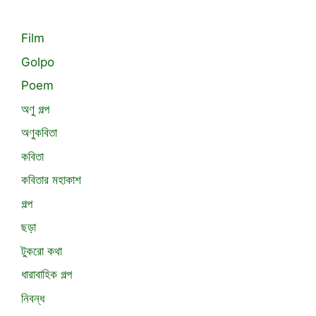
Film
Golpo
Poem
অণু গল্প
অণুকবিতা
কবিতা
কবিতার মহাকাশ
গল্প
ছড়া
টুকরো কথা
ধারাবাহিক গল্প
নিবন্ধ