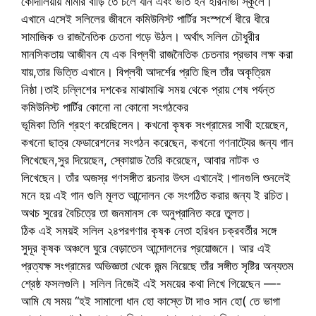
কোদালিয়ায় মামার বাড়ি তে চলে যান এবং ভর্তি হন হরিনাভী স্কূলে।
এখানে এসেই সলিলের জীবনে কমিউনিস্ট পার্টির সংস্পর্শে ধীরে ধীরে
সামাজিক ও রাজনৈতিক চেতনা গড়ে উঠল। অর্থাৎ সলিল চৌধুরীর
মানসিকতায় আজীবন যে এক বিপ্লবী রাজনৈতিক চেতনার প্রভাব লক্ষ করা
যায়,তার ভিত্তি এখানে। বিপ্লবী আদর্শের প্রতি ছিল তাঁর অকৃত্রিম
নিষ্ঠা।তাই চল্লিশের দশকের মাঝামাঝি সময় থেকে প্রায় শেষ পর্যন্ত
কমিউনিস্ট পার্টির কোনো না কোনো সংগঠকের
ভূমিকা তিনি গ্রহণ করেছিলেন। কখনো কৃষক সংগ্রামের সাথী হয়েছেন,
কখনো ছাত্র ফেডারেশনের সংগঠন করেছেন, কখনো গণনাট্যের জন্য গান
লিখেছেন,সুর দিয়েছেন, স্কোয়াড তৈরি করেছেন, আবার নাটক ও
লিখেছেন। তাঁর অজস্র গণসঙ্গীত রচনার উৎস এখানেই।গানগুলি শুনলেই
মনে হয় এই গান গুলি মূলত আন্দোলন কে সংগঠিত করার জন্য ই রচিত।
অথচ সুরের বৈচিত্রে তা জনমানস কে অনুপ্রানিত করে তুলত।
ঠিক এই সময়ই সলিল ২৪পরগণার কৃষক নেতা হরিধন চক্রবর্তীর সঙ্গে
সুদূর কৃষক অঞ্চলে ঘুরে বেড়াতেন আন্দোলনের প্রয়োজনে। আর এই
প্রত্যক্ষ সংগ্রামের অভিজ্ঞতা থেকে জন্ম নিয়েছে তাঁর সঙ্গীত সৃষ্টির অন্যতম
শ্রেষ্ঠ ফসলগুলি। সলিল নিজেই এই সময়ের কথা লিখে গিয়েছেন —-
আমি যে সময় “হই সামালো ধান হো কাস্তে টা দাও সান হো( তে ভাগা