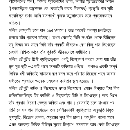
আন্দোলনের গান), আমার প্রতিবাদের ভাষা, আমার প্রতিরোধের আগুন
‘(গনতান্ত্রিক আন্দোলন কে বেআইনি করার বিরুদ্ধে) প্রভৃতি গান সৃষ্টি
করেছিলুম তখন আমি বামপন্থী কৃষক আন্দোলনের সঙ্গে প্রত্যক্ষভাবে
জড়িত।
সলিল বোম্বাই চলে যান ১৯৫২সালে। তার আগেই অবশ্য চলচ্চিত্র
জগতে তাঁর প্রবেশ ঘটেছে। তখন থেকেই তিনি সংগঠন থেকে বিচ্ছিন্ন
তবু বিস্ময় কর ভাবে তিনি তাঁর পরবর্তী জীবনেও বেশ কিছু গান লিখেছেন
যেগুলি নিশ্চিত ভাবে তাঁর পূর্ববর্তী জীবনবোধে সঞ্জীবিত।
সলিল চৌধুরীর শিল্পী ব্যক্তিত্বকে একটু বিশ্লেষণ করলে দেখা যায় তাঁর
মূল সুর দুটি –একটি গানে অপরটি কবিতায় গুঞ্জিত। কখনও একটি অপূর্ব
লিরিক ধর্মী কবিতাই সামান্য রূপ বদল করে পরিণত হিয়েছে গানে আবার
সঙ্গীতের প্রভাবে অনেক চমৎকার কবিতার জন্ম হয়েছে ।
সলিল চৌধুরী নাটক ও লিখেছেন গল্পও লিখেছেন।যেমন বিখ্যাত “দো বিঘা
জমিন”চলচ্চিত্র টির কাহিনী ও চিত্রনাট্য তিনি ই লিখেছেন। তবে শিল্পে
তাঁর প্রধান বিচরণ ক্ষেত্র কবিতা এবং গান। বোম্বাই চলে যাওয়ার পর
তিনি যে সব গান লিখেছেন তার বেশিরভাগই ব্যক্তিগত অনুভূতি বিধৃত
সুখস্মৃতি, বিচ্ছেদ বেদনা, প্রেমের সুধা বিষ ঢালা। আধুনিক বাংলা গানে
এমন অনবদ্য লিরিক বিচিত্র সুরের মিশ্রণে সমকালে আর কেউ লিখেছেন