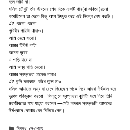
বলে জানি না।
সলিল চৌধুরী তাঁর জীবনের শেষ দিকে একটি গান(বা কবিতা )রচনা
করেছিলেন তা থেকে কিছু অংশ উদ্ধৃত করে এই নিবন্ধ শেষ করছি।
এই রোকো রোকো
পৃথিবীর গাড়িটা থামাও।
আমি নেমে যাবো।
আমার টিকিট কাটা
অনেক দূরের
এ গাড়ি যাবে না
আমি অন্য গাড়ি নেবো।
আমার স্বপ্নভরা লাগেজ নামাও
এই কুলি মহাকাল, কাঁধে তুলে নাও।
সলিল আমাদের জন্য যা রেখে গিয়েছেন তাকে নিয়ে আমরা দীর্ঘকাল ধরে
দূরপথ পরিক্রমা করবো। কিন্তু যে স্বপ্নভরা ঝুলিটা সঙ্গে নিয়ে তিনি
মহাজীবনের পথে যাত্রা করলেন —সেই অপরূপ স্বপ্নগুলি আমাদের
দীর্ঘশ্বাসে কোথায় যেন মিলিয়ে গেল।
Categories
নিবন্ধ
,
লেখাপত্র