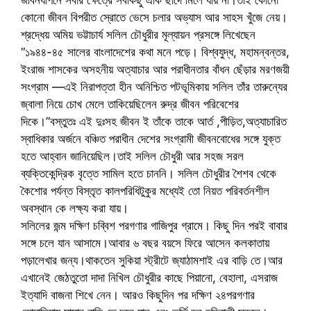
জীবনযাপনে সবার ক্ষেত্রে সবকিছু একি ছাঁদে মিলে যায় না।তাই কোনো
কোনো জীবন বিপরীত স্রোতে ভেসে চলার অভ্যাস আর সাহস খুঁজে নেয়।
শ্রদ্ধেয় অমিয় ভট্টাচার্য সলিল চৌধুরীর মূল্যায়ন প্রসঙ্গে লিখেছেন
“১৯৪৪-৪৫ সালের বাংলাদেশের কথা মনে পড়ে। বিশ্বযুদ্ধ, মহামন্বন্তর,
ইংরাজ শাসকের অসহনীয় অত্যাচার আর পরাধীনতার বাঁধন ছেঁড়ার মরণজয়ী
সংগ্রাম —এই নিরাপত্তা হীন অনিশ্চিত পটভূমিকায় সলিল তাঁর তারুন্যের
জ্বালা নিয়ে চোখ মেলে তাকিয়েছিলেন রুদ্র জীবন পরিবেশের
দিকে।”বস্তুতঃ এই দুঃসহ জীবন ই তাঁকে তাকে আর্ত ,পীড়িত,অত্যাচারিত
স্বাধিকার অর্জনে বঞ্চিত পরাধীন দেশের সংগ্রামী জীবনবোধের সঙ্গে যুক্ত
হতে আহ্বান জানিয়েছিল।তাই সলিল চৌধুরী আর সহজ সরল
ব্যক্তিকেন্দ্রিক বৃত্তে সামিল হতে চাননি। সলিল চৌধুরীর শৈশব থেকে
কৈশোর পর্যন্ত বিস্তৃত কালপরিধিটুকুর মধ্যেই তো নিয়ত পরিবর্তনশীল
অবস্থান কে লক্ষ্য করা যায়।
সলিলের জন্ম দক্ষিণ চব্বিশ পরগণার গাজিপুর গ্রামে। কিছু দিন পরই বাবার
সঙ্গে চলে যান আসামে।আবার ৬ বছর বয়সে ফিরে আসেন কলকাতায়
পড়ালেখার জন্য।থাকতেন সুকিয়া স্ট্রীটে জ্যাঠামশাই এর বাড়ি তে।আর
এখানেই জেঠতুতো দাদা নিখিল চৌধুরীর কাছে পিয়ানো, বেহালা, এসরাজ
ইত্যাদি বাজনা শিখে নেন। আরও কিছুদিন পর দক্ষিণ ২৪পরগণার