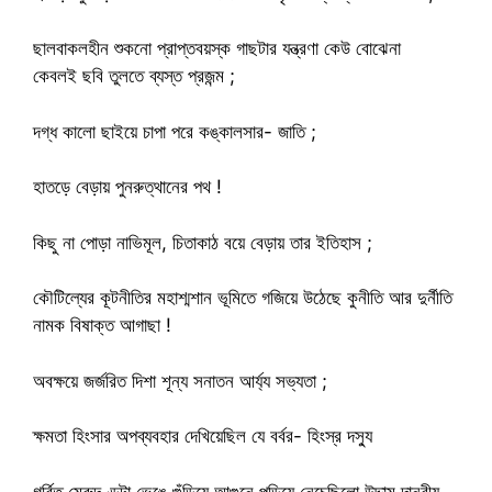
ছালবাকলহীন শুকনো প্রাপ্তবয়স্ক গাছটার যন্ত্রণা কেউ বোঝেনা
কেবলই ছবি তুলতে ব্যস্ত প্রজন্ম ;
দগ্ধ কালো ছাইয়ে চাপা পরে কঙ্কালসার- জাতি ;
হাতড়ে বেড়ায় পুনরুত্থানের পথ !
কিছু না পোড়া নাভিমূল, চিতাকাঠ বয়ে বেড়ায় তার ইতিহাস ;
কৌটিল্যের কূটনীতির মহাশ্মশান ভূমিতে গজিয়ে উঠেছে কুনীতি আর দুর্নীতি
নামক বিষাক্ত আগাছা !
অবক্ষয়ে জর্জরিত দিশা শূন্য সনাতন আর্য্য সভ্যতা ;
ক্ষমতা হিংসার অপব্যবহার দেখিয়েছিল যে বর্বর- হিংস্র দস্যু
গর্বিত মেরুদণ্ডটা ভেঙে গুঁড়িয়ে আগুনে পুড়িয়ে নেচেছিলো উদ্দাম দানবীয়