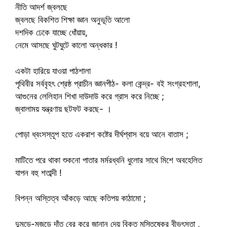
নীতি আদর্শ জ্বলছে
জ্বলছে বিকশিত শিক্ষা জ্ঞান অনুভূতি আলো
দশদিক ঢেকে যাচ্ছে ধোঁয়ায়,
নেমে আসছে ঘুটঘুটে কালো অন্ধকার !
একটা হারিয়ে যাওয়া পাঠশালা
পৃথিবীর সর্ববৃহৎ শ্রেষ্ঠ প্রাচীন জ্ঞানপীঠ- কলা কেন্দ্র- বই সংগ্রহশালা,
আগুনের লেলিহান শিখা দাউদাউ করে গ্রাস করে নিচ্ছে ;
জ্বালাময় যন্ত্রণায় ছটফট করছে- ।
পোড়া ধ্বংসস্তূপ হতে একরাশ কষ্টের দীর্ঘশ্বাস বয়ে আনে বাতাস ;
মাটিতে পরে থাকা শুকনো পাতার মর্মরধ্বনি ধুলোর সাথে মিশে অবহেলিত
যাপন বহু শতাব্দী !
বিপন্ন অস্তিত্ব আঁকড়ে আছে কতিপয় কাঠামো ;
দুমড়ে-মুজড়ে দাঁত বের করে জানান দেয় বিকৃত মস্তিষ্কের বীভৎসতা ,