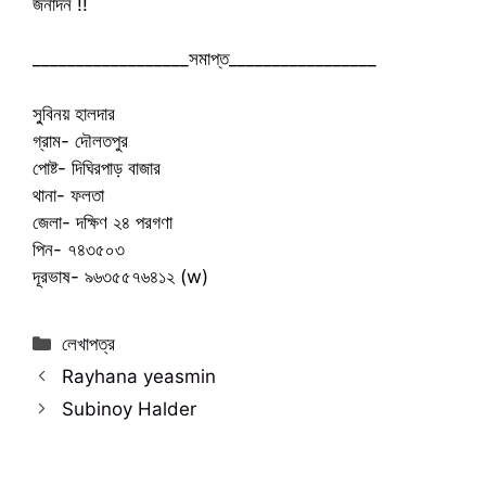
জনার্দন !!
__________________সমাপ্ত_________________
সু্বিনয় হালদার
গ্রাম- দৌলতপুর
পোষ্ট- দিঘিরপাড় বাজার
থানা- ফলতা
জেলা- দক্ষিণ ২৪ পরগণা
পিন- ৭৪৩৫০৩
দূরভাষ- ৯৬৩৫৫৭৬৪১২ (w)
Categories
লেখাপত্র
Rayhana yeasmin
Subinoy Halder