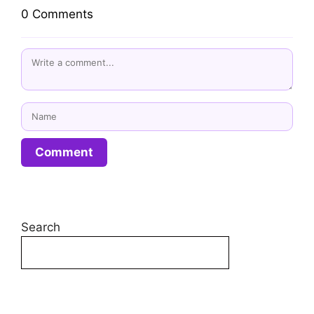
0 Comments
Name
Email
Website
Search