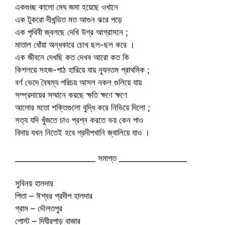
একগুচ্ছ কালো মেঘ জমা হয়েছে ওখানে
এক টুকরো দীখন্ডিত মত আগুন ঝরে পড়ে
এক পৃথিবী জ্বলছে দেখি উগ্র আগ্রাসনে ;
মাতাল ধোঁয়া অন্ধকারে চোখ ছল-ছল করে ।
এক জীবনে দেখছি কত দেখব আরো কত কি
কিশলয়ে সহজ-পাঠ হারিয়ে যায় ন্যূনতম প্রাথমিক ;
বর্ণ ভেদে বৈষম্য পরিচয় আসল নকল গুলিয়ে যায়
সম্প্রদায়ের সম্মানে করছে ক্ষতি ক্ষণে ক্ষণে
আলোর মতো শক্তিগুলো বুদ্ধি করে নিভিয়ে দিলো ;
সত্য যদি খুঁজতে চাও প্রশ্ন করতে ভয় কেন পাও
বিদায় যখন নিতেই হবে প্রদীপখানি জ্বালিয়ে যাও ।
____________________ সমাপ্ত _________________
সুবিনয় হালদার
পিতা – ঈশ্বর প্রদীপ হালদার
গ্রাম – দৌলতপুর
পোস্ট – দিঘীরপাড় বাজার