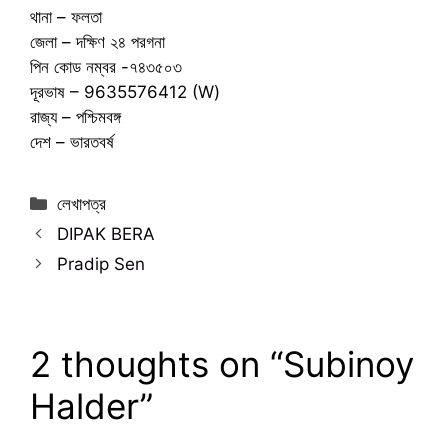
থানা – ফলতা
জেলা – দক্ষিণ ২৪ পরগনা
পিন কোড নম্বর -৭৪৩৫০৩
দূরভাষ – 9635576412 (W)
রাজ্য – পশ্চিমবঙ্গ
দেশ – ভারতবর্ষ
Categories
লেখাপত্র
DIPAK BERA
Pradip Sen
2 thoughts on “Subinoy
Halder”