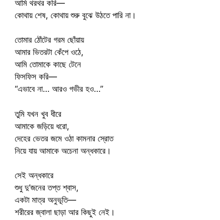
আমি থরথর করি—
কোথায় শেষ, কোথায় শুরু বুঝে উঠতে পারি না।
তোমার ঠোঁটের গরম ছোঁয়ায়
আমার ভিতরটা কেঁপে ওঠে,
আমি তোমাকে কাছে টেনে
ফিসফিস করি—
“এভাবে না… আরও গভীর হও…”
তুমি যখন খুব ধীরে
আমাকে জড়িয়ে ধরো,
দেহের ভেতর জমে ওঠা কামনার স্রোত
নিয়ে যায় আমাকে অচেনা অন্ধকারে।
সেই অন্ধকারে
শুধু দু’জনের তপ্ত শ্বাস,
একটা মাত্র অনুভূতি—
শরীরের জ্বালা ছাড়া আর কিছুই নেই।