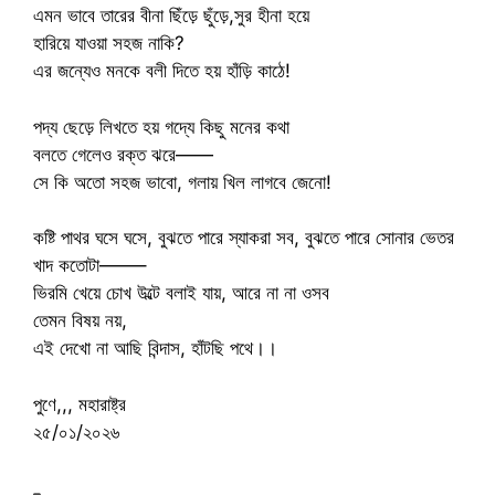
এমন ভাবে তারের বীনা ছিঁড়ে ছুঁড়ে,সুর হীনা হয়ে
হারিয়ে যাওয়া সহজ নাকি?
এর জন্যেও মনকে বলী দিতে হয় হাঁড়ি কাঠে!
পদ্য ছেড়ে লিখতে হয় গদ্যে কিছু মনের কথা
বলতে গেলেও রক্ত ঝরে——
সে কি অতো সহজ ভাবো, গলায় খিল লাগবে জেনো!
কষ্টি পাথর ঘসে ঘসে, বুঝতে পারে স্যাকরা সব, বুঝতে পারে সোনার ভেতর
খাদ কতোটা——–
ভিরমি খেয়ে চোখ উল্টে বলাই যায়, আরে না না ওসব
তেমন বিষয় নয়,
এই দেখো না আছি বিন্দাস, হাঁটছি পথে।।
পুণে,,, মহারাষ্ট্র
২৫/০১/২০২৬