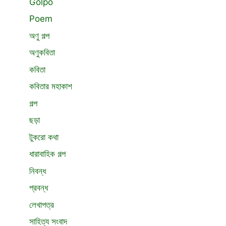
Golpo
Poem
অণু গল্প
অণুকবিতা
কবিতা
কবিতার মহাকাশ
গল্প
ছড়া
টুকরো কথা
ধারাবাহিক গল্প
নিবন্ধ
প্রবন্ধ
লেখাপত্র
সাহিত্য সংবাদ