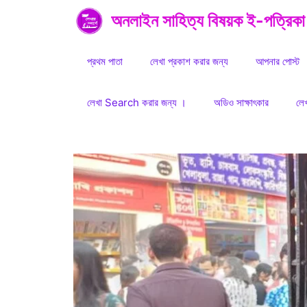
Skip
অনলাইন সাহিত্য বিষয়ক ই-পত্রিকা
to
content
প্রথম পাতা
লেখা প্রকাশ করার জন্য
আপনার পোস্ট
লেখা Search করার জন্য ।
অডিও সাক্ষাৎকার
লে