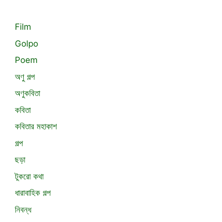
Film
Golpo
Poem
অণু গল্প
অণুকবিতা
কবিতা
কবিতার মহাকাশ
গল্প
ছড়া
টুকরো কথা
ধারাবাহিক গল্প
নিবন্ধ