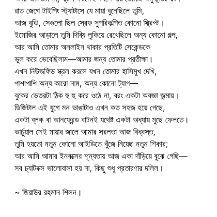
​রাত জেগে টাইপিং স্ট্যাটাসে যে মায়া বুনেছিলে তুমি,
আজ বুঝি, সেগুলো ছিল স্রেফ সুপরিকল্পিত কোনো স্ক্রিপ্ট।
ইমোজির আড়ালে তুমি দিব্যি লুকিয়ে রেখেছিলে অন্য কোনো গল্প,
আর আমি তোমার অনলাইন থাকার প্রতিটি সেকেন্ডকে
ভুল করে ভেবেছিলাম—আমার জন্য তোমার প্রতীক্ষা।
​এখন নিউজফিড স্ক্রল করলে যখন তোমার হাসিমুখ দেখি,
পাশাপাশি অন্য কারো নাম, অন্য কোনো ট্যাগ—
বুকের ভেতরটা ঠিক হু হু করে ওঠে না, বরং একটা অবজ্ঞা জন্মায়।
ডিজিটাল এই যুগে মন ভাঙাটাও এখন কত সহজ হয়ে গেছে,
একটা ব্লক বা আনফ্রেন্ড বাটনই যথেষ্ট একটা অধ্যায় মুছে ফেলতে।
​ভার্চুয়াল সেই মায়ার জালে আমার সরলতা আজ বিধ্বস্ত,
তুমি হয়তো নতুন কোনো আইডিতে খুঁজে নিয়েছ নতুন শিকার;
আর আমি আমার ইনবক্সের শূন্যতায় আজ একা দাঁড়িয়ে বুঝে গেছি—
সব চ্যাটবক্স ভালোবাসা হয় না, কিছু শুধু প্রতারণার দলিল।
~ জিয়াউর রহমান শিলন।