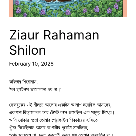
Ziaur Rahaman
Shilon
February 10, 2026
​কবিতার শিরোনাম:
‘সব চ্যাটবক্স ভালোবাসা হয় না।’
​ফেসবুকের ওই নীলচে আলোয় একদিন আলাপ হয়েছিল আমাদের,
একগাদা রিঅ্যাকশন আর টেক্সট বক্সে জমেছিল এক সমুদ্র মিথ্যে।
আমি বোকার মতো তোমার প্রোফাইল পিকচারের হাসিতে
খুঁজে নিয়েছিলাম আমার আগামীর পুরোটা মানচিত্র;
অথচ জানতাম না, স্ক্রল করলেই বদলে যায় তোমার অনুভূতির রং।