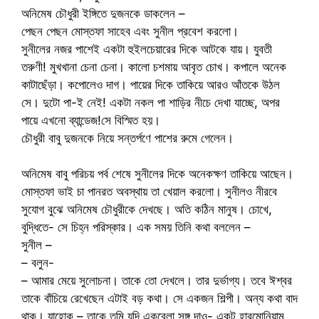
অনিমেষ চৌধুরী ইঙ্গিতে দুজনকে ডাকলেন –
পেছন পেছন মোস্তফা সাহেব এবং সুনীল প্রবেশ করলো।
সুনীলের নজর পাশেই একটা হুইলচেয়ারের দিকে আটকে যায়। যুবতী
তরুণী! মুখখানা চেনা চেনা। কালো চশমায় আবৃত চোখ। কপালে অনেক
কাটাছেঁড়া। কপোলেও দাগ। পায়ের দিকে তাকিয়ে আরও আঁতকে উঠল
সে। দুটো পা-ই নেই! একটা নকল পা শাড়ির নীচে দেখা যাচ্ছে, অপর
পায়ে এখনো ব্যান্ডেজ!সে বিস্মিত হয়।
চৌধুরী বাবু দুজনকে নিয়ে সন্তর্পণে পাশের রুমে গেলেন।
অনিমেষ বাবু পরিচয় পর্ব শেষে সুনীলের দিকে অনেকক্ষণ তাকিয়ে আছেন।
মোস্তফা ভাই চা পানরত অবস্থায় তা খেয়াল করলো। সুনীলও নীরবে
সুযোগ বুঝে অনিমেষ চৌধুরীকে দেখছে। অতি কঠিন মানুষ। চোখে,
বুদ্ধিতে- সে চিহ্ন পরিস্কার। এক সময় তিনি কথা বললেন –
সুনীল –
– বলুন-
– আমার মেয়ে সুলোচনা। তাকে তো দেখলে। তার দুর্ভাগ্য। তবে ঈশ্বর
তাকে বাঁচিয়ে রেখেছেন এটাই বড় কথা। সে একজন শিল্পী। অন্য কথা বাদ
থাক। যাহোক – তাকে তুমি যদি একবেলা সঙ্গ দাও- একটু হারমোনিয়াম