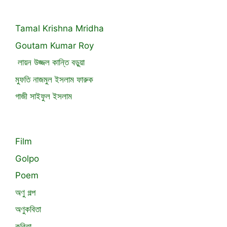
Tamal Krishna Mridha
Goutam Kumar Roy
লায়ন উজ্জল কান্তি বড়ুয়া
মুফতি নাজমুল ইসলাম ফারুক
গাজী সাইফুল ইসলাম
Film
Golpo
Poem
অণু গল্প
অণুকবিতা
কবিতা