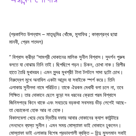
(প্রকাশিত উপন্যাস – মাতৃভূমির খোঁজে, মুসাফির ; কাব্যগ্রন্থ ছায়া
মানবী, প্রেম শতদল)
” বিশ্বাস ক্রীড়া “সামগ্রী দোকানের মালিক সুনীল বিশ্বাস। সুদর্শন পুরুষ
বলতে যা বোঝায় তিনি তাই। ছিপছিপে গড়ন। চিকন, চোখা নাক। শিল্পীর
হাতে তৈরি মুখাবয়ব। এমন সুন্দর মুখশ্রী! টানা টলটলে সাদা দুটো চোখ।
নিরুদ্বেগ মুখে অনাবিল একটা আনন্দ যা সবাইকে স্পর্শ করে। তিনি
এলাকায় সুনীলদা নামে পরিচিত। তাকে ঐরকম মেধাবী বলা চলে না, তবে
শিক্ষিত। তার দোকানে ছেলে বুড়ো সব ধরনের ক্রেতা পরম বিশ্বাসে
জিনিসপত্র কিনে থাকে এবং সবচেয়ে বড়কথা সবসময় ভীড় লেগেই আছে-
তা বেচাকেনা হোক আর না হোক।
বিকালবেলা খেয়ে দেয়ে দ্বিতীয় দফায় আবার দোকানের ক্যাশ কাউন্টারে
লেনদেনে ব্যস্ত সুনীল। এমন সময় মোস্তাফা ভাই দোকানে ঢুকলেন।
মোস্তাফা ভাই এলাকার বিশেষ প্রভাবশালী ব্যক্তি – হিন্দু মুসলমান সবাই