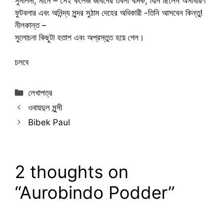
সুনীলদা, মানে – সেই কলেজ জীবনের তবলা বাদক, যিনি ছিলেন অসাধারণ
ফুটবলার এবং অনিন্দ্য সুন্দর সুঠাম দেহের অধিকারী -তিনি আসবেন কিন্তু!
নীলকান্ত –
সুলোচনা কিছুটা হতাশ এবং অপ্রস্তুত হয়ে গেল।
চলবে
Categories
লেখাপত্র
ওবায়দুল মুন্সী
Bibek Paul
2 thoughts on
“Aurobindo Podder”