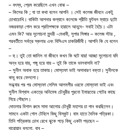
– বৎস্য, প্রেম করেছিলে এখন বোঝ –
– কিসের কি ; যা তা কথা বলেন আপনি । সেই কলেজ জীবনে একটু
চোখাচোখি। বাকিটা আপনার কল্যানে কলেজে প্রীতি ফুটবল ম্যাচে দুটো
নজরকাড়া গোল করে প্রতিপক্ষকে হারালে আনন্দে- সবাই হৈচৈ। এটা
এমন কি? আর সুলোচনা সুন্দরী -মেধাবী, সুপার সিঙ্গার – কলেজ স্টার ,
পরবর্তীতে সর্বত্র স্কলার এবং বিসিএস চাকরিজীবী। আপনি কি যে বলেন
–
– হু। তুই তো জানিস না জীবনে কখন কি ঘটে যায়! আচ্ছা সুলোচনা যদি
অন্ধ হয়ে যায়, পঙ্গু হয়ে যায় – তুই কি তাকে ভালবাসবি না?
– সুনীল অবাক হয়ে তাকায়। মোস্তফা ভাই অসাধারণ বক্তা। সুনীলকে
কাবু করে ফেললো।
সন্ধ্যার পর পর মোস্তফা সেলিম আলমগীর ওরফে মোস্তফা ভাই এবং
সুনীল বিশ্বাস একত্রে অনিমেষ চৌধুরীর পুরনো ইমারতের গেটের কাছে
গিয়ে পৌছাল।
দোতলার বিশাল রুমে সাদা আলোয় চৌধুরী মহাশয় চা পান করছিলেন।
সামনে একটা গোল টেবিলে কিছু বিস্কুট। বাম হাতে দৈনিক পত্রিকা।
তিনি পত্রিকায় চোখ রেখে ঝুকে পড়ে কিছু একটা পড়ছেন –
দারোয়ান বললো, বাবু –