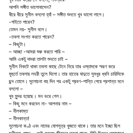
আপনি সঙ্গীত ভালোবাসেন?
ধীরে ধীরে সুনীল বললো হ্যাঁ – সঙ্গীত শুনতে খুব ভালো লাগে।
-গাইতে পারেন?
তেমন নয়- সুনীল বলে।
-তবলা সংগত করতে পারেন?
– কিছুটা।
– আচ্ছা -আমরা শুরু করতে পারি –
আমি একটু দাদরা তালটা শুনতে চাই –
সুনীল নিকটে থাকা তবলা কাছে টেনে নিয়ে তার ওস্তাদকে স্মরণ করে
মূহুর্তে তবলায় লহরী তুলে দিলো। তার হাতের যাদুতে সুমধুর ধ্বনি চারিদিকে
ছন্দ তোলে। সুলোচনা বহু দিন পর একটু শ্রবণ-শান্তি পেয়ে প্রশান্ত মনে
বললো –
খুব সুন্দর হয়েছে। মন ভরে গেল।
– কিছু মনে করবেন না- আপনার নাম –
– নীলকাম্ত
– নীলকান্ত!
সুলোচনা কণ্ঠ এবং নামের যোগসূত্র খুজতে থাকে। তার মনে ইচ্ছা ছিল