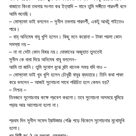
বাজাতে কিংবা তবলায় সংগত কর ইত্যাদি – মানে তুমি সঙ্গীতে পারদর্শী বলে
আমি শুনেছি।
– মোস্তফা ভাই বললেন – সুনীল তবলায় পারদর্শী, একটু আধটু গাইতেও
পারে।
– বাহ্ অনিমেষ বাবু খুশি হলেন। কিছু মনে করোনা – টাকা পয়সা কোন
সমস্যা নয় –
– না না সেটা কোন বিষয় নয়। দোকানের অজুহাত তুলতেই
সুনীল কে বাধা দিয়ে অনিমেষ বাবু বললেন-
আমি তা জানি। তুমি সুযোগ বুঝে ঘন্টা খানেক সময় যদি দাও –
– মোস্তফা ভাই খুব খুশি হলেন চৌধুরী বাবুর ব্যবহারে। তিনি কথা পাকা
করে বললেন – আজই সুলোচনা সাথে পরিচিত হলে কেমন হয়?
– নিশ্চয় –
তিনজনে সুলোচনার কক্ষে প্রবেশ করলো। তবে সুলোচনা অসময়ে ঘুমিয়ে
পড়ায় আর আলোচনা হলো না।
প্রথম দিন সুনীল সফেদ ট্রাউজার গেঞ্জি পড়ে বিকেলে সুলোচনার মুখোমুখি
হলো।
খুব মিষ্টি কণ্ঠে সে বললো, নমস্কার-