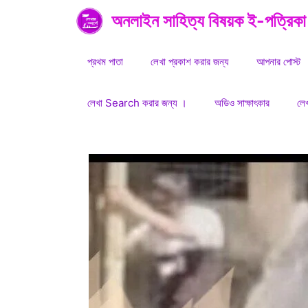
Skip
অনলাইন সাহিত্য বিষয়ক ই-পত্রিকা
to
content
প্রথম পাতা
লেখা প্রকাশ করার জন্য
আপনার পোস্ট
লেখা Search করার জন্য ।
অডিও সাক্ষাৎকার
লে