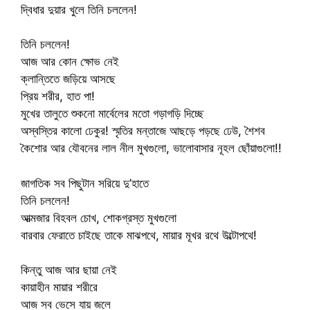
দ্বিধার দুয়ার খুলে তিনি চললেন!
তিনি চললেন!
আজ আর কোন ক্ষোভ নেই
ক্লান্তিতে জড়িয়ে আসছে
প্রিয় শরীর, হাত পা!
মুখের তালুতে শুকনো মার্বেলের মতো গড়াগড়ি দিচ্ছে
অস্বস্তির কালো ঢেকুর! স্মৃতির মন্তাজে আছড়ে পড়ছে ঢেউ, শৈশব
কৈশোর আর যৌবনের লাল নীল মুখগুলো, ভালোবাসার নূহল ছোঁয়াগুলো!!
জাগতিক সব পিছুটান সরিয়ে দু’হাতে
তিনি চললেন!
আত্মজার বিহবল চোখ, শোকগ্রস্ত মুখগুলো
বারবার ফেরাতে চাইছে তাকে মাঝপথে, মায়ার মূখর রথে উল্টোপথে!
কিন্তু আজ আর ছায়া নেই
কায়াহীন মায়ার শরীরে
আজ সব ভেসে যায় জলে