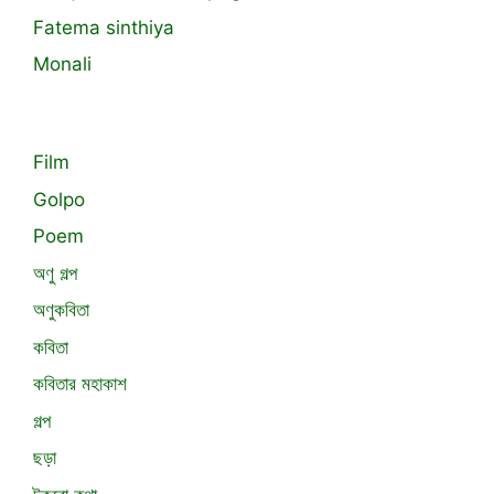
Fatema sinthiya
Monali
Film
Golpo
Poem
অণু গল্প
অণুকবিতা
কবিতা
কবিতার মহাকাশ
গল্প
ছড়া