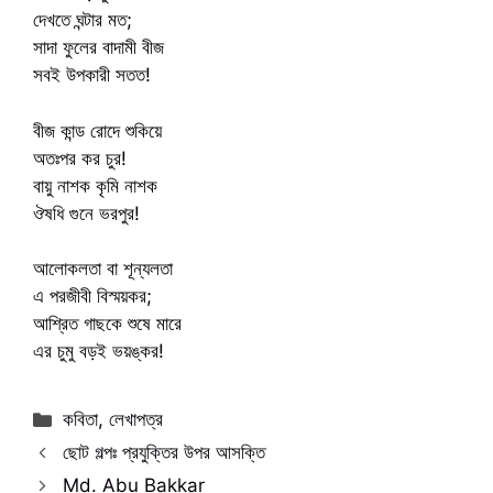
দেখতে ঘন্টার মত;
সাদা ফুলের বাদামী বীজ
সবই উপকারী সতত!
বীজ কান্ড রোদে শুকিয়ে
অতঃপর কর চুর!
বায়ু নাশক কৃমি নাশক
ঔষধি গুনে ভরপুর!
আলোকলতা বা শূন্যলতা
এ পরজীবী বিস্ময়কর;
আশ্রিত গাছকে শুষে মারে
এর চুমু বড়ই ভয়ঙ্কর!
Categories
কবিতা
,
লেখাপত্র
ছোট গল্পঃ প্রযুক্তির উপর আসক্তি
Md. Abu Bakkar