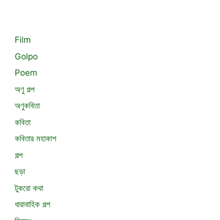
Film
Golpo
Poem
অণু গল্প
অণুকবিতা
কবিতা
কবিতার মহাকাশ
গল্প
ছড়া
টুকরো কথা
ধারাবাহিক গল্প