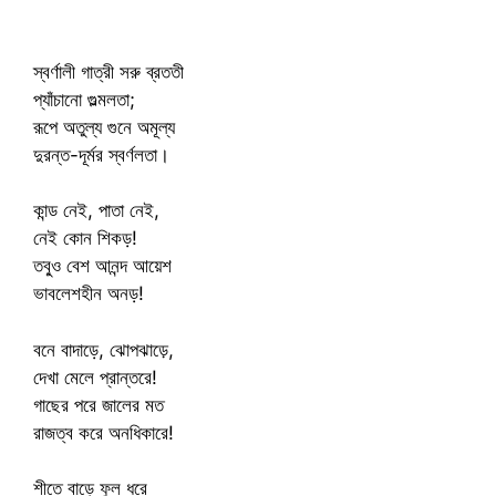
স্বর্ণালী গাত্রী সরু ব্রততী
প্যাঁচানো গুল্মলতা;
রূপে অতুল্য গুনে অমূল্য
দুরন্ত-দূর্মর স্বর্ণলতা।
কান্ড নেই, পাতা নেই,
নেই কোন শিকড়!
তবু্ও বেশ আনন্দ আয়েশ
ভাবলেশহীন অনড়!
বনে বাদাড়ে, ঝোপঝাড়ে,
দেখা মেলে প্রান্তরে!
গাছের পরে জালের মত
রাজত্ব করে অনধিকারে!
শীতে বাড়ে ফুল ধরে